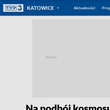
POWRÓT DO
KATOWICE
Aktualności
Pro
TVP REGIONY
Na podbój kosmosu