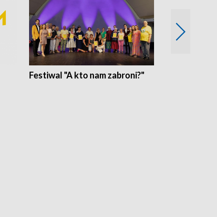
Festiwal "A kto nam zabroni?"
Mikrokosmo