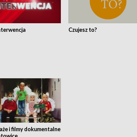
nterwencja
Czujesz to?
aże i filmy dokumentalne
towice