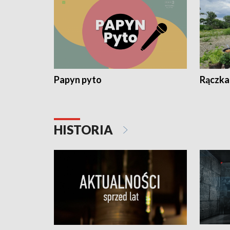
Papyn pyto
Rączka
HISTORIA