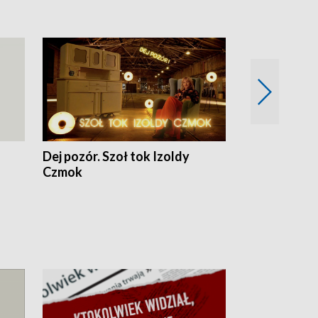
Dej pozór. Szoł tok Izoldy
Dzień z blisk
Czmok