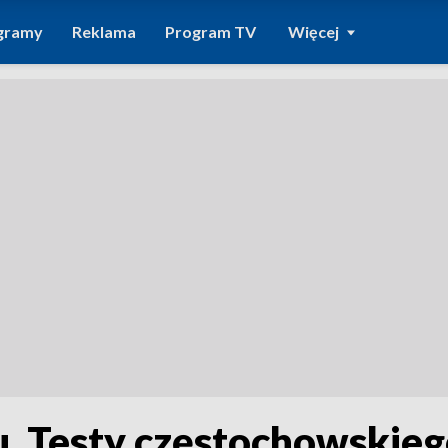
gramy
Reklama
Program TV
Więcej
. Testy częstochowskieg