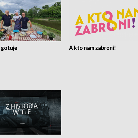
 gotuje
A kto nam zabroni!