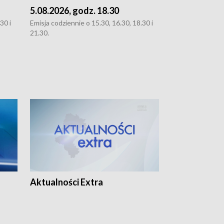
5.08.2026, godz. 18.30
4.08.2026, g
30 i
Emisja codziennie o 15.30, 16.30, 18.30 i
Emisja codziennie
21.30.
21.30.
Aktualności Extra