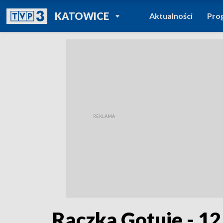
POWRÓT DO
KATOWICE
Aktualności
Pro
TVP REGIONY
Rączka Gotuje - 12