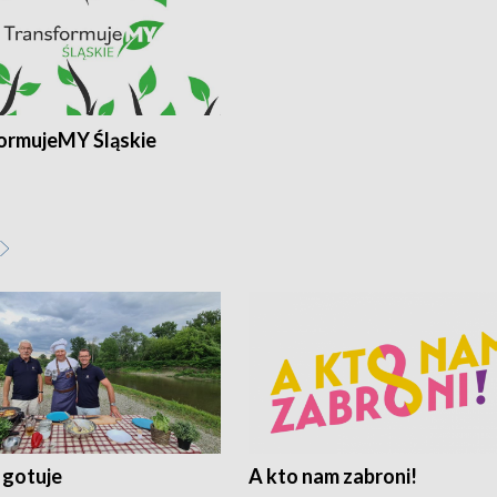
ormujeMY Śląskie
 gotuje
A kto nam zabroni!