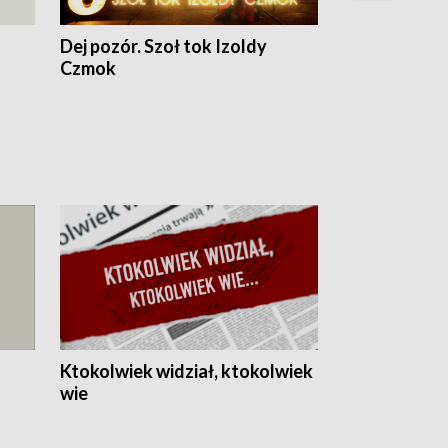
Dej pozór. Szoł tok Izoldy
Dzień z blisk
Czmok
Ktokolwiek widział, ktokolwiek
wie