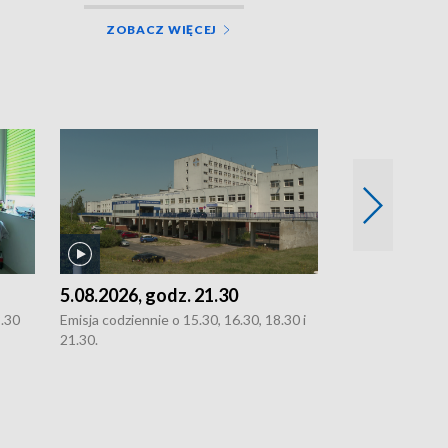
ZOBACZ WIĘCEJ
5.08.2026, godz. 21.30
5.08.2026, g
8.30
Emisja codziennie o 15.30, 16.30, 18.30 i
Emisja codziennie
21.30.
21.30.