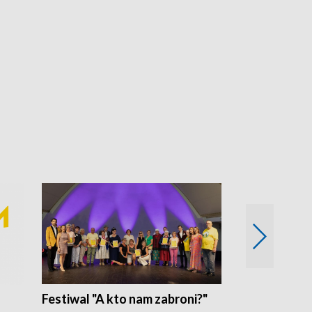
Festiwal "A kto nam zabroni?"
Mikrokosmo