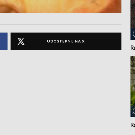
UDOSTĘPNIJ NA X
R
R