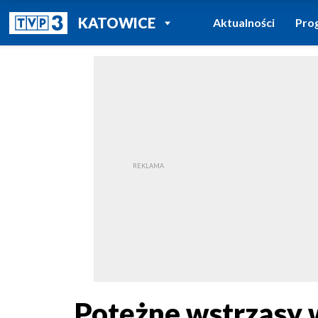
POWRÓT DO
KATOWICE
Aktualności
Pro
TVP REGIONY
Potężne wstrząsy w