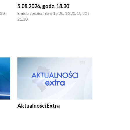
5.08.2026, godz. 18.30
4.08.2026, g
30 i
Emisja codziennie o 15.30, 16.30, 18.30 i
Emisja codziennie
21.30.
21.30.
Aktualności Extra