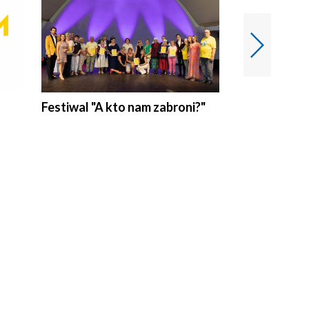
Festiwal "A kto nam zabroni?"
Mikrokosmo