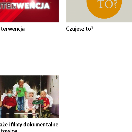
nterwencja
Czujesz to?
aże i filmy dokumentalne
towice