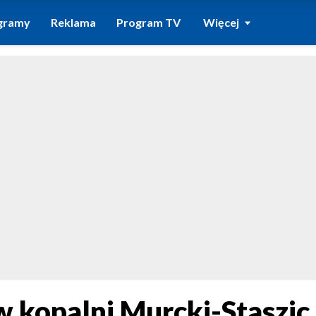
gramy
Reklama
Program TV
Więcej
 kopalni Murcki-Staszic.