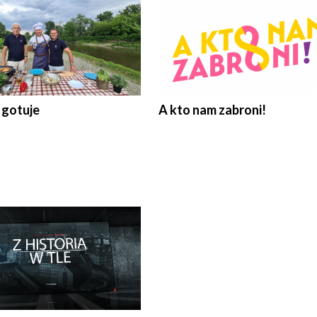
 gotuje
A kto nam zabroni!