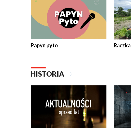
Papyn pyto
Rączka
HISTORIA