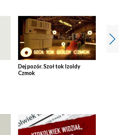
Dej pozór. Szoł tok Izoldy
Dzień z blisk
Czmok