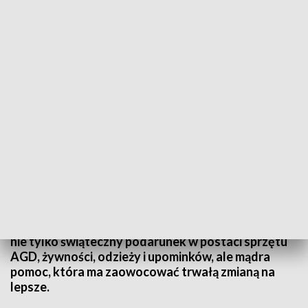
Finał „Szlachetnej Paczki”. Fot. TVP3 Katowice
Bieda, bezradność i głód. Z takimi przeciwnościami
podopieczni „Szlachetnej Paczki” mierzą się na co
dzień. Dlatego główny cel wolontariuszy i
darczyńców włączających się w coroczną akcję, to
nie tylko świąteczny podarunek w postaci sprzętu
AGD, żywności, odzieży i upominków, ale mądra
pomoc, która ma zaowocować trwałą zmianą na
lepsze.