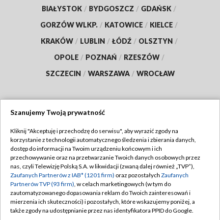
BIAŁYSTOK
/
BYDGOSZCZ
/
GDAŃSK
/
GORZÓW WLKP.
/
KATOWICE
/
KIELCE
/
KRAKÓW
/
LUBLIN
/
ŁÓDŹ
/
OLSZTYN
/
OPOLE
/
POZNAŃ
/
RZESZÓW
/
SZCZECIN
/
WARSZAWA
/
WROCŁAW
Szanujemy Twoją prywatność
Dołącz do nas:
Kliknij "Akceptuję i przechodzę do serwisu", aby wyrazić zgody na
korzystanie z technologii automatycznego śledzenia i zbierania danych,
TVP
dostęp do informacji na Twoim urządzeniu końcowym i ich
Abonament TVP
przechowywanie oraz na przetwarzanie Twoich danych osobowych przez
Regulamin TVP
nas, czyli Telewizję Polską S.A. w likwidacji (zwaną dalej również „TVP”),
Emisja w TVP
Polityka prywatności
Zaufanych Partnerów z IAB* (1201 firm)
oraz pozostałych
Zaufanych
Partnerów TVP (93 firm)
, w celach marketingowych (w tym do
Centrum informacji TVP
Moje zgody
zautomatyzowanego dopasowania reklam do Twoich zainteresowań i
mierzenia ich skuteczności) i pozostałych, które wskazujemy poniżej, a
Naziemna Telewizja Cyfrowa
Pomoc
także zgody na udostępnianie przez nas identyfikatora PPID do Google.