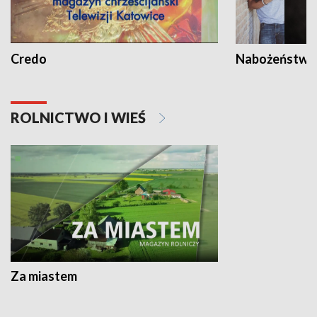
Credo
Nabożeństwa 
ROLNICTWO I WIEŚ
Za miastem