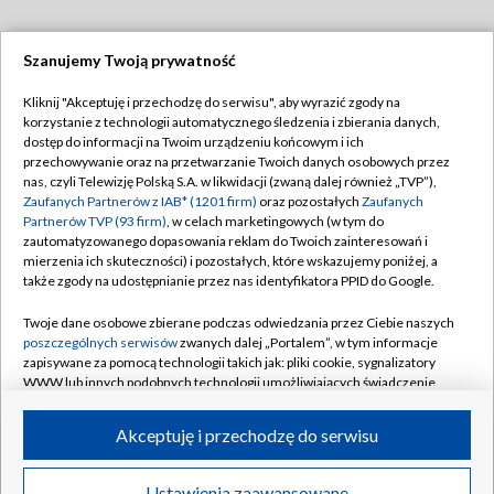
Szanujemy Twoją prywatność
Dołącz do nas:
Kliknij "Akceptuję i przechodzę do serwisu", aby wyrazić zgody na
korzystanie z technologii automatycznego śledzenia i zbierania danych,
TVP
dostęp do informacji na Twoim urządzeniu końcowym i ich
Abonament TVP
przechowywanie oraz na przetwarzanie Twoich danych osobowych przez
Regulamin TVP
nas, czyli Telewizję Polską S.A. w likwidacji (zwaną dalej również „TVP”),
Emisja w TVP
Polityka prywatności
Zaufanych Partnerów z IAB* (1201 firm)
oraz pozostałych
Zaufanych
Partnerów TVP (93 firm)
, w celach marketingowych (w tym do
Centrum informacji TVP
Moje zgody
zautomatyzowanego dopasowania reklam do Twoich zainteresowań i
mierzenia ich skuteczności) i pozostałych, które wskazujemy poniżej, a
Naziemna Telewizja Cyfrowa
Pomoc
także zgody na udostępnianie przez nas identyfikatora PPID do Google.
Sklep TVP
Biuro reklamy
Twoje dane osobowe zbierane podczas odwiedzania przez Ciebie naszych
Rada Programowa
Kontakt
poszczególnych serwisów
zwanych dalej „Portalem”, w tym informacje
zapisywane za pomocą technologii takich jak: pliki cookie, sygnalizatory
System NOS
WWW lub innych podobnych technologii umożliwiających świadczenie
dopasowanych i bezpiecznych usług, personalizację treści oraz reklam,
Informacje o nadawcy
Kanały
udostępnianie funkcji mediów społecznościowych oraz analizowanie
Akceptuję i przechodzę do serwisu
ruchu w Internecie.
Program dla prasy
©2026 Telewizja Polska S.A. w likwidacji
Biuro Reklamy
Twoje dane osobowe zbierane podczas odwiedzania przez Ciebie
Ustawienia zaawansowane