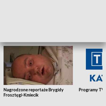
Aktualności sprzed lat
Z historią w tl
INNE
Nagrodzone reportaże Brygidy
Programy TVP
Frosztęgi-Kmiecik