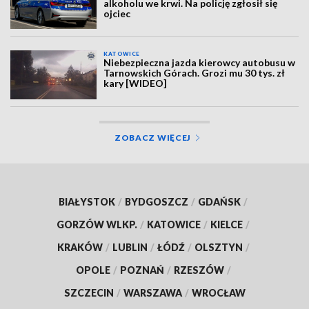
alkoholu we krwi. Na policję zgłosił się
ojciec
KATOWICE
Niebezpieczna jazda kierowcy autobusu w
Tarnowskich Górach. Grozi mu 30 tys. zł
kary [WIDEO]
ZOBACZ WIĘCEJ
BIAŁYSTOK
/
BYDGOSZCZ
/
GDAŃSK
/
GORZÓW WLKP.
/
KATOWICE
/
KIELCE
/
KRAKÓW
/
LUBLIN
/
ŁÓDŹ
/
OLSZTYN
/
OPOLE
/
POZNAŃ
/
RZESZÓW
/
SZCZECIN
/
WARSZAWA
/
WROCŁAW