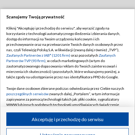
Szanujemy Twoją prywatność
Dołącz do nas:
Kliknij "Akceptuję i przechodzę do serwisu", aby wyrazić zgody na
korzystanie z technologii automatycznego śledzenia i zbierania danych,
TVP
dostęp do informacji na Twoim urządzeniu końcowym i ich
Abonament TVP
przechowywanie oraz na przetwarzanie Twoich danych osobowych przez
Regulamin TVP
nas, czyli Telewizję Polską S.A. w likwidacji (zwaną dalej również „TVP”),
Emisja w TVP
Polityka prywatności
Zaufanych Partnerów z IAB* (1201 firm)
oraz pozostałych
Zaufanych
Partnerów TVP (93 firm)
, w celach marketingowych (w tym do
Centrum informacji TVP
Moje zgody
zautomatyzowanego dopasowania reklam do Twoich zainteresowań i
mierzenia ich skuteczności) i pozostałych, które wskazujemy poniżej, a
Naziemna Telewizja Cyfrowa
Pomoc
także zgody na udostępnianie przez nas identyfikatora PPID do Google.
Sklep TVP
Biuro reklamy
Twoje dane osobowe zbierane podczas odwiedzania przez Ciebie naszych
Rada Programowa
Kontakt
poszczególnych serwisów
zwanych dalej „Portalem”, w tym informacje
zapisywane za pomocą technologii takich jak: pliki cookie, sygnalizatory
System NOS
WWW lub innych podobnych technologii umożliwiających świadczenie
dopasowanych i bezpiecznych usług, personalizację treści oraz reklam,
Informacje o nadawcy
Kanały
udostępnianie funkcji mediów społecznościowych oraz analizowanie
Akceptuję i przechodzę do serwisu
ruchu w Internecie.
Program dla prasy
©2026 Telewizja Polska S.A. w likwidacji
Biuro Reklamy
Twoje dane osobowe zbierane podczas odwiedzania przez Ciebie
Ustawienia zaawansowane