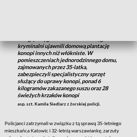
Wspólne działania katowickich i żorskich
policjantów przeprowadzone zostały w
ubiegłym tygodniu w Katowicach, gdzie
kryminalni ujawnili domową plantację
konopi innych niż włókniste. W
pomieszczeniach jednorodzinnego domu,
zajmowanych przez 35-latka,
zabezpieczyli specjalistyczny sprzęt
służący do uprawy konopi, ponad 6
kilogramów zakazanego suszu oraz 28
świeżych krzaków konopi
asp. szt. Kamila Siedlarz z żorskiej policji.
Policjanci zatrzymali w związku z tą sprawą 35-letniego
mieszkańca Katowic i 32-letnią warszawiankę, zarzuty