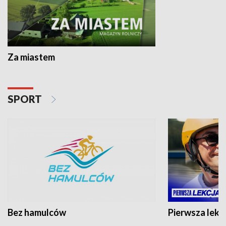
Za miastem
SPORT
Bez hamulców
Pierwsza lekc