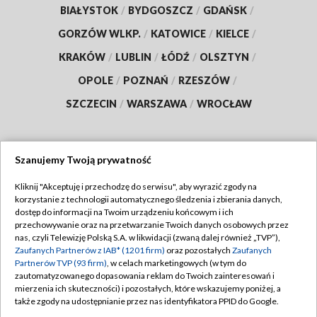
BIAŁYSTOK
/
BYDGOSZCZ
/
GDAŃSK
/
GORZÓW WLKP.
/
KATOWICE
/
KIELCE
/
KRAKÓW
/
LUBLIN
/
ŁÓDŹ
/
OLSZTYN
/
OPOLE
/
POZNAŃ
/
RZESZÓW
/
SZCZECIN
/
WARSZAWA
/
WROCŁAW
Szanujemy Twoją prywatność
Dołącz do nas:
Kliknij "Akceptuję i przechodzę do serwisu", aby wyrazić zgody na
korzystanie z technologii automatycznego śledzenia i zbierania danych,
TVP
dostęp do informacji na Twoim urządzeniu końcowym i ich
Abonament TVP
przechowywanie oraz na przetwarzanie Twoich danych osobowych przez
Regulamin TVP
nas, czyli Telewizję Polską S.A. w likwidacji (zwaną dalej również „TVP”),
Emisja w TVP
Polityka prywatności
Zaufanych Partnerów z IAB* (1201 firm)
oraz pozostałych
Zaufanych
Partnerów TVP (93 firm)
, w celach marketingowych (w tym do
Centrum informacji TVP
Moje zgody
zautomatyzowanego dopasowania reklam do Twoich zainteresowań i
mierzenia ich skuteczności) i pozostałych, które wskazujemy poniżej, a
Naziemna Telewizja Cyfrowa
Pomoc
także zgody na udostępnianie przez nas identyfikatora PPID do Google.
Sklep TVP