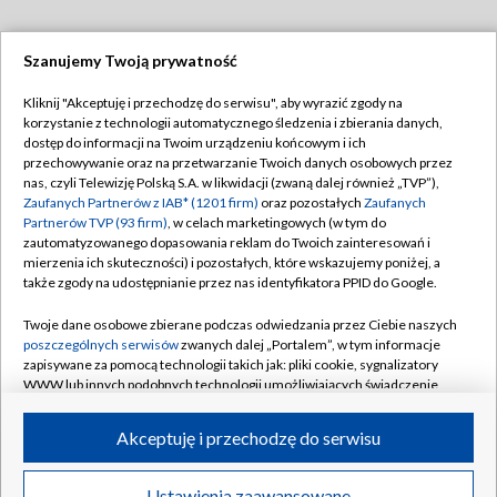
Szanujemy Twoją prywatność
Dołącz do nas:
Kliknij "Akceptuję i przechodzę do serwisu", aby wyrazić zgody na
korzystanie z technologii automatycznego śledzenia i zbierania danych,
TVP
dostęp do informacji na Twoim urządzeniu końcowym i ich
Abonament TVP
przechowywanie oraz na przetwarzanie Twoich danych osobowych przez
Regulamin TVP
nas, czyli Telewizję Polską S.A. w likwidacji (zwaną dalej również „TVP”),
Emisja w TVP
Polityka prywatności
Zaufanych Partnerów z IAB* (1201 firm)
oraz pozostałych
Zaufanych
Partnerów TVP (93 firm)
, w celach marketingowych (w tym do
Centrum informacji TVP
Moje zgody
zautomatyzowanego dopasowania reklam do Twoich zainteresowań i
mierzenia ich skuteczności) i pozostałych, które wskazujemy poniżej, a
Naziemna Telewizja Cyfrowa
Pomoc
także zgody na udostępnianie przez nas identyfikatora PPID do Google.
Sklep TVP
Biuro reklamy
Twoje dane osobowe zbierane podczas odwiedzania przez Ciebie naszych
Rada Programowa
Kontakt
poszczególnych serwisów
zwanych dalej „Portalem”, w tym informacje
zapisywane za pomocą technologii takich jak: pliki cookie, sygnalizatory
System NOS
WWW lub innych podobnych technologii umożliwiających świadczenie
dopasowanych i bezpiecznych usług, personalizację treści oraz reklam,
Informacje o nadawcy
Kanały
udostępnianie funkcji mediów społecznościowych oraz analizowanie
Akceptuję i przechodzę do serwisu
ruchu w Internecie.
Program dla prasy
©2026 Telewizja Polska S.A. w likwidacji
Biuro Reklamy
Twoje dane osobowe zbierane podczas odwiedzania przez Ciebie
Ustawienia zaawansowane