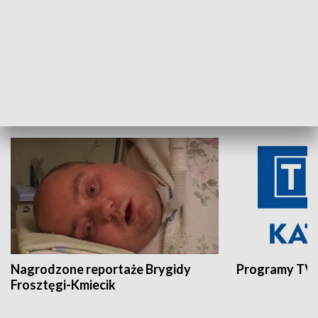
Aktualności sprzed lat
Z historią w tl
INNE
Nagrodzone reportaże Brygidy
Programy TVP
Frosztęgi-Kmiecik