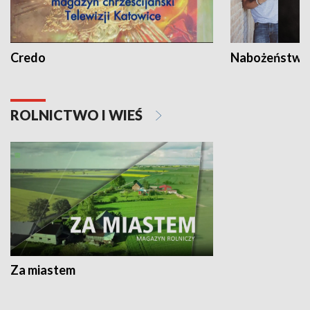
Credo
Nabożeństwa 
ROLNICTWO I WIEŚ
Za miastem