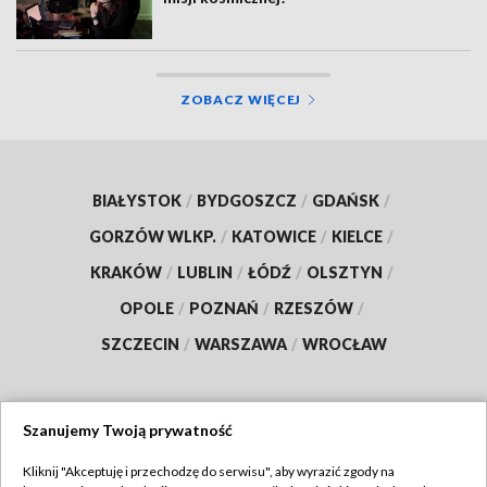
ZOBACZ WIĘCEJ
BIAŁYSTOK
/
BYDGOSZCZ
/
GDAŃSK
/
GORZÓW WLKP.
/
KATOWICE
/
KIELCE
/
KRAKÓW
/
LUBLIN
/
ŁÓDŹ
/
OLSZTYN
/
OPOLE
/
POZNAŃ
/
RZESZÓW
/
SZCZECIN
/
WARSZAWA
/
WROCŁAW
Szanujemy Twoją prywatność
Dołącz do nas:
Kliknij "Akceptuję i przechodzę do serwisu", aby wyrazić zgody na