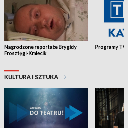
Nagrodzone reportaże Brygidy
Programy TVP
Frosztęgi-Kmiecik
KULTURA I SZTUKA