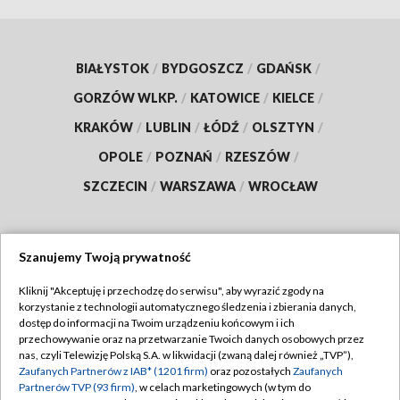
BIAŁYSTOK
/
BYDGOSZCZ
/
GDAŃSK
/
GORZÓW WLKP.
/
KATOWICE
/
KIELCE
/
KRAKÓW
/
LUBLIN
/
ŁÓDŹ
/
OLSZTYN
/
OPOLE
/
POZNAŃ
/
RZESZÓW
/
SZCZECIN
/
WARSZAWA
/
WROCŁAW
Szanujemy Twoją prywatność
Dołącz do nas:
Kliknij "Akceptuję i przechodzę do serwisu", aby wyrazić zgody na
korzystanie z technologii automatycznego śledzenia i zbierania danych,
TVP
dostęp do informacji na Twoim urządzeniu końcowym i ich
Abonament TVP
przechowywanie oraz na przetwarzanie Twoich danych osobowych przez
Regulamin TVP
nas, czyli Telewizję Polską S.A. w likwidacji (zwaną dalej również „TVP”),
Emisja w TVP
Polityka prywatności
Zaufanych Partnerów z IAB* (1201 firm)
oraz pozostałych
Zaufanych
Partnerów TVP (93 firm)
, w celach marketingowych (w tym do
Centrum informacji TVP