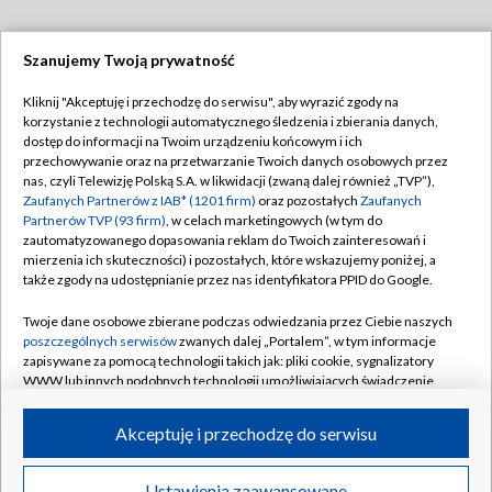
Szanujemy Twoją prywatność
Dołącz do nas:
Kliknij "Akceptuję i przechodzę do serwisu", aby wyrazić zgody na
korzystanie z technologii automatycznego śledzenia i zbierania danych,
TVP
dostęp do informacji na Twoim urządzeniu końcowym i ich
Abonament TVP
przechowywanie oraz na przetwarzanie Twoich danych osobowych przez
Regulamin TVP
nas, czyli Telewizję Polską S.A. w likwidacji (zwaną dalej również „TVP”),
Emisja w TVP
Polityka prywatności
Zaufanych Partnerów z IAB* (1201 firm)
oraz pozostałych
Zaufanych
Partnerów TVP (93 firm)
, w celach marketingowych (w tym do
Centrum informacji TVP
Moje zgody
zautomatyzowanego dopasowania reklam do Twoich zainteresowań i
mierzenia ich skuteczności) i pozostałych, które wskazujemy poniżej, a
Naziemna Telewizja Cyfrowa
Pomoc
także zgody na udostępnianie przez nas identyfikatora PPID do Google.
Sklep TVP
Biuro reklamy
Twoje dane osobowe zbierane podczas odwiedzania przez Ciebie naszych
Rada Programowa
Kontakt
poszczególnych serwisów
zwanych dalej „Portalem”, w tym informacje
zapisywane za pomocą technologii takich jak: pliki cookie, sygnalizatory
System NOS
WWW lub innych podobnych technologii umożliwiających świadczenie
dopasowanych i bezpiecznych usług, personalizację treści oraz reklam,
Informacje o nadawcy
Kanały
udostępnianie funkcji mediów społecznościowych oraz analizowanie
Akceptuję i przechodzę do serwisu
ruchu w Internecie.
Program dla prasy
©2026 Telewizja Polska S.A. w likwidacji
Biuro Reklamy
Twoje dane osobowe zbierane podczas odwiedzania przez Ciebie
Ustawienia zaawansowane