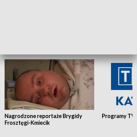
Aktualności sprzed lat
Z historią w tl
INNE
Nagrodzone reportaże Brygidy
Programy TVP
Frosztęgi-Kmiecik