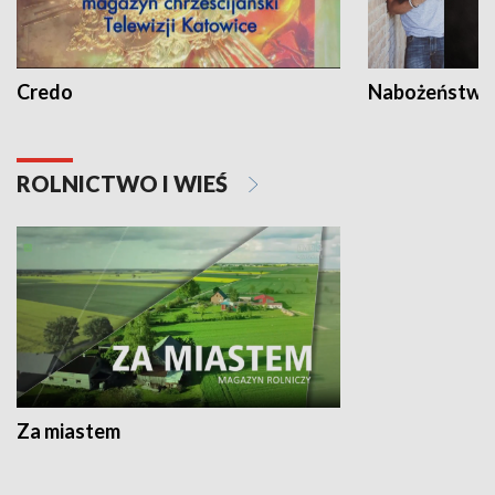
Credo
Nabożeństwa 
ROLNICTWO I WIEŚ
Za miastem