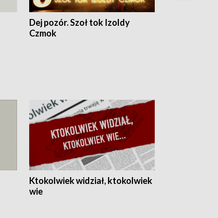
Dej pozór. Szoł tok Izoldy
Dzień z blisk
Czmok
Ktokolwiek widział, ktokolwiek
wie