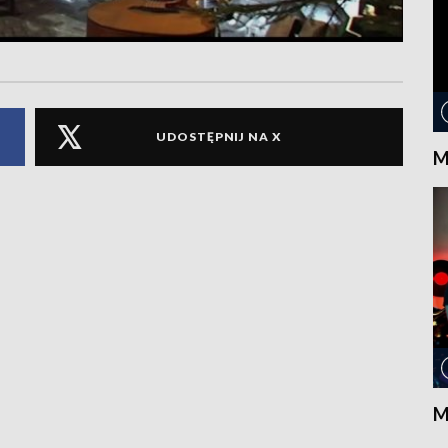
UDOSTĘPNIJ NA X
M
M