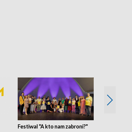
Festiwal "A kto nam zabroni?"
Mikrokosmo