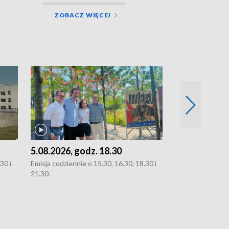
ZOBACZ WIĘCEJ
5.08.2026, godz. 18.30
4.08.2026, g
30 i
Emisja codziennie o 15.30, 16.30, 18.30 i
Emisja codziennie
21.30.
21.30.