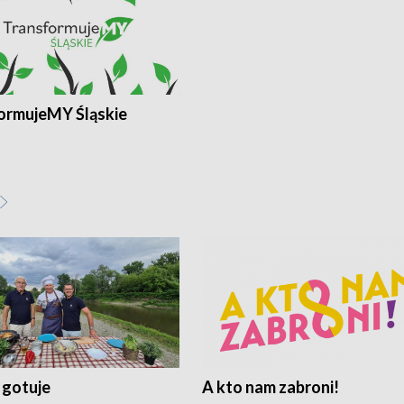
ormujeMY Śląskie
 gotuje
A kto nam zabroni!