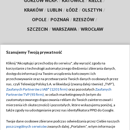
GORZÓW WLKP.
/
KATOWICE
/
KIELCE
/
KRAKÓW
/
LUBLIN
/
ŁÓDŹ
/
OLSZTYN
/
OPOLE
/
POZNAŃ
/
RZESZÓW
/
SZCZECIN
/
WARSZAWA
/
WROCŁAW
Szanujemy Twoją prywatność
Dołącz do nas:
Kliknij "Akceptuję i przechodzę do serwisu", aby wyrazić zgody na
korzystanie z technologii automatycznego śledzenia i zbierania danych,
TVP
dostęp do informacji na Twoim urządzeniu końcowym i ich
Abonament TVP
przechowywanie oraz na przetwarzanie Twoich danych osobowych przez
Regulamin TVP
nas, czyli Telewizję Polską S.A. w likwidacji (zwaną dalej również „TVP”),
Emisja w TVP
Polityka prywatności
Zaufanych Partnerów z IAB* (1201 firm)
oraz pozostałych
Zaufanych
Partnerów TVP (93 firm)
, w celach marketingowych (w tym do
Centrum informacji TVP
Moje zgody
zautomatyzowanego dopasowania reklam do Twoich zainteresowań i
mierzenia ich skuteczności) i pozostałych, które wskazujemy poniżej, a
Naziemna Telewizja Cyfrowa
Pomoc
także zgody na udostępnianie przez nas identyfikatora PPID do Google.
Sklep TVP
Biuro reklamy
Twoje dane osobowe zbierane podczas odwiedzania przez Ciebie naszych
Rada Programowa
Kontakt
poszczególnych serwisów
zwanych dalej „Portalem”, w tym informacje