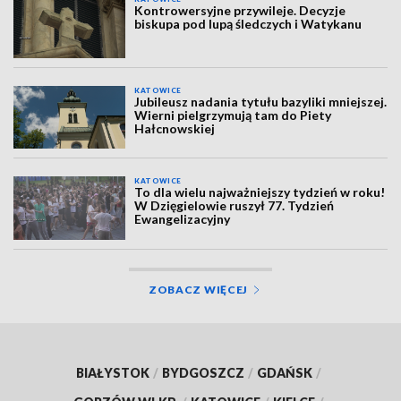
Kontrowersyjne przywileje. Decyzje
biskupa pod lupą śledczych i Watykanu
KATOWICE
Jubileusz nadania tytułu bazyliki mniejszej.
Wierni pielgrzymują tam do Piety
Hałcnowskiej
KATOWICE
To dla wielu najważniejszy tydzień w roku!
W Dzięgielowie ruszył 77. Tydzień
Ewangelizacyjny
ZOBACZ WIĘCEJ
BIAŁYSTOK
/
BYDGOSZCZ
/
GDAŃSK
/