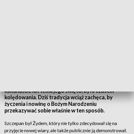
Fot. TVP3 Katowice
Kościół katolicki wspomina w drugi dzień świąt
Bożego Narodzenia - św. Szczepana, diakona i
pierwszego chrześcijańskiego męczennika. Jeszcze
kilkanaście lat temu jego święto, było czasem
kolędowania. Dziś tradycja wciąż zachęca, by
życzenia i nowinę o Bożym Narodzeniu
przekazywać sobie właśnie w ten sposób.
Szczepan był Żydem, który nie tylko zdecydował się na
przyjęcie nowej wiary, ale także publicznie ją demonstrował.