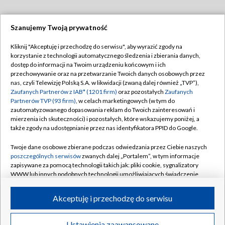
Szanujemy Twoją prywatność
Dołącz do nas:
Kliknij "Akceptuję i przechodzę do serwisu", aby wyrazić zgody na
korzystanie z technologii automatycznego śledzenia i zbierania danych,
TVP
dostęp do informacji na Twoim urządzeniu końcowym i ich
Abonament TVP
przechowywanie oraz na przetwarzanie Twoich danych osobowych przez
Regulamin TVP
nas, czyli Telewizję Polską S.A. w likwidacji (zwaną dalej również „TVP”),
Emisja w TVP
Polityka prywatności
Zaufanych Partnerów z IAB* (1201 firm)
oraz pozostałych
Zaufanych
Partnerów TVP (93 firm)
, w celach marketingowych (w tym do
Centrum informacji TVP
Moje zgody
zautomatyzowanego dopasowania reklam do Twoich zainteresowań i
mierzenia ich skuteczności) i pozostałych, które wskazujemy poniżej, a
Naziemna Telewizja Cyfrowa
Pomoc
także zgody na udostępnianie przez nas identyfikatora PPID do Google.
Sklep TVP
Biuro reklamy
Twoje dane osobowe zbierane podczas odwiedzania przez Ciebie naszych
Rada Programowa
Kontakt
poszczególnych serwisów
zwanych dalej „Portalem”, w tym informacje
zapisywane za pomocą technologii takich jak: pliki cookie, sygnalizatory
System NOS
WWW lub innych podobnych technologii umożliwiających świadczenie
dopasowanych i bezpiecznych usług, personalizację treści oraz reklam,
Informacje o nadawcy
Kanały
udostępnianie funkcji mediów społecznościowych oraz analizowanie
Akceptuję i przechodzę do serwisu
ruchu w Internecie.
Program dla prasy
©2026 Telewizja Polska S.A. w likwidacji
Biuro Reklamy
Twoje dane osobowe zbierane podczas odwiedzania przez Ciebie
Ustawienia zaawansowane