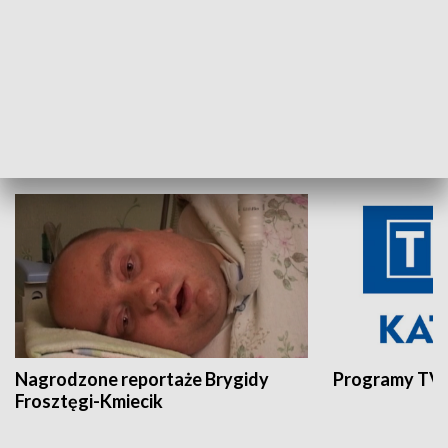
Aktualności sprzed lat
Z historią w tl
INNE
Nagrodzone reportaże Brygidy
Programy TVP
Frosztęgi-Kmiecik