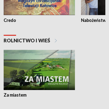
Credo
Nabożeństwa 
ROLNICTWO I WIEŚ
Za miastem