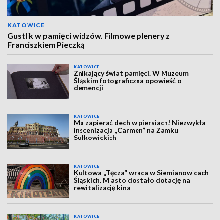
KATOWICE
Gustlik w pamięci widzów. Filmowe plenery z
Franciszkiem Pieczką
KATOWICE
Znikający świat pamięci. W Muzeum
Śląskim fotograficzna opowieść o
demencji
KATOWICE
Ma zapierać dech w piersiach! Niezwykła
inscenizacja „Carmen” na Zamku
Sułkowickich
KATOWICE
Kultowa „Tęcza” wraca w Siemianowicach
Śląskich. Miasto dostało dotację na
rewitalizację kina
KATOWICE