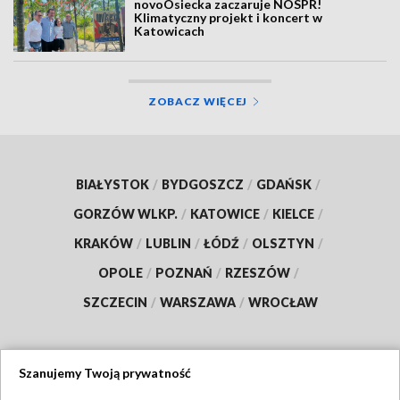
novoOsiecka zaczaruje NOSPR!
Klimatyczny projekt i koncert w
Katowicach
ZOBACZ WIĘCEJ
BIAŁYSTOK
/
BYDGOSZCZ
/
GDAŃSK
/
GORZÓW WLKP.
/
KATOWICE
/
KIELCE
/
KRAKÓW
/
LUBLIN
/
ŁÓDŹ
/
OLSZTYN
/
OPOLE
/
POZNAŃ
/
RZESZÓW
/
SZCZECIN
/
WARSZAWA
/
WROCŁAW
Szanujemy Twoją prywatność
Dołącz do nas: