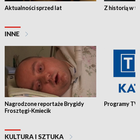
Aktualności sprzed lat
Z historią w tl
INNE
Nagrodzone reportaże Brygidy
Programy TVP
Frosztęgi-Kmiecik
KULTURA I SZTUKA