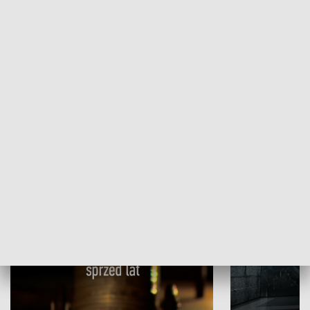
Papyn pyto
Rączka gotuje
HISTORIA