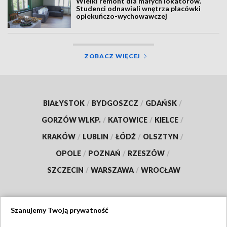
Wielki remont dla małych lokatorów.
Studenci odnawiali wnętrza placówki
opiekuńczo-wychowawczej
ZOBACZ WIĘCEJ
BIAŁYSTOK
/
BYDGOSZCZ
/
GDAŃSK
/
GORZÓW WLKP.
/
KATOWICE
/
KIELCE
/
KRAKÓW
/
LUBLIN
/
ŁÓDŹ
/
OLSZTYN
/
OPOLE
/
POZNAŃ
/
RZESZÓW
/
SZCZECIN
/
WARSZAWA
/
WROCŁAW
Szanujemy Twoją prywatność
Dołącz do nas: