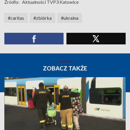
Źródło:
Aktualności TVP3 Katowice
#caritas
#zbiórka
#ukraina
ZOBACZ TAKŻE