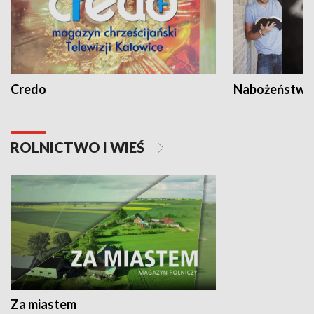
Credo
Nabożeństwa 
ROLNICTWO I WIEŚ
Za miastem