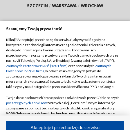
SZCZECIN
/
WARSZAWA
/
WROCŁAW
Szanujemy Twoją prywatność
Dołącz do nas:
Kliknij "Akceptuję i przechodzę do serwisu", aby wyrazić zgody na
korzystanie z technologii automatycznego śledzenia i zbierania danych,
TVP
dostęp do informacji na Twoim urządzeniu końcowym i ich
Abonament TVP
przechowywanie oraz na przetwarzanie Twoich danych osobowych przez
Regulamin TVP
nas, czyli Telewizję Polską S.A. w likwidacji (zwaną dalej również „TVP”),
Emisja w TVP
Polityka prywatności
Zaufanych Partnerów z IAB* (1201 firm)
oraz pozostałych
Zaufanych
Partnerów TVP (93 firm)
, w celach marketingowych (w tym do
Centrum informacji TVP
Moje zgody
zautomatyzowanego dopasowania reklam do Twoich zainteresowań i
mierzenia ich skuteczności) i pozostałych, które wskazujemy poniżej, a
Naziemna Telewizja Cyfrowa
Pomoc
także zgody na udostępnianie przez nas identyfikatora PPID do Google.
Sklep TVP
Biuro reklamy
Twoje dane osobowe zbierane podczas odwiedzania przez Ciebie naszych
Rada Programowa
Kontakt
poszczególnych serwisów
zwanych dalej „Portalem”, w tym informacje
zapisywane za pomocą technologii takich jak: pliki cookie, sygnalizatory
System NOS
WWW lub innych podobnych technologii umożliwiających świadczenie
dopasowanych i bezpiecznych usług, personalizację treści oraz reklam,
Informacje o nadawcy
Kanały
udostępnianie funkcji mediów społecznościowych oraz analizowanie
Akceptuję i przechodzę do serwisu
ruchu w Internecie.
Program dla prasy