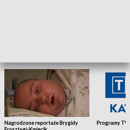
Aktualności sprzed lat
Z historią w tl
INNE
Nagrodzone reportaże Brygidy
Programy TVP
Frosztęgi-Kmiecik