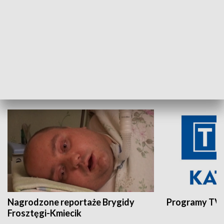
Aktualności sprzed lat
Z historią w tl
INNE
Nagrodzone reportaże Brygidy
Programy TVP
Frosztęgi-Kmiecik