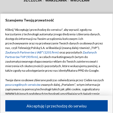
SZCZECIN
/
WARSZAWA
/
WROCŁAW
Szanujemy Twoją prywatność
Dołącz do nas:
Kliknij "Akceptuję i przechodzę do serwisu", aby wyrazić zgody na
korzystanie z technologii automatycznego śledzenia i zbierania danych,
TVP
dostęp do informacji na Twoim urządzeniu końcowym i ich
Abonament TVP
przechowywanie oraz na przetwarzanie Twoich danych osobowych przez
Regulamin TVP
nas, czyli Telewizję Polską S.A. w likwidacji (zwaną dalej również „TVP”),
Emisja w TVP
Polityka prywatności
Zaufanych Partnerów z IAB* (1201 firm)
oraz pozostałych
Zaufanych
Partnerów TVP (93 firm)
, w celach marketingowych (w tym do
Centrum informacji TVP
Moje zgody
zautomatyzowanego dopasowania reklam do Twoich zainteresowań i
mierzenia ich skuteczności) i pozostałych, które wskazujemy poniżej, a
Naziemna Telewizja Cyfrowa
Pomoc
także zgody na udostępnianie przez nas identyfikatora PPID do Google.
Sklep TVP
Biuro reklamy
Twoje dane osobowe zbierane podczas odwiedzania przez Ciebie naszych
Rada Programowa
Kontakt
poszczególnych serwisów
zwanych dalej „Portalem”, w tym informacje
zapisywane za pomocą technologii takich jak: pliki cookie, sygnalizatory
System NOS
WWW lub innych podobnych technologii umożliwiających świadczenie
dopasowanych i bezpiecznych usług, personalizację treści oraz reklam,
Informacje o nadawcy
Kanały
udostępnianie funkcji mediów społecznościowych oraz analizowanie
Akceptuję i przechodzę do serwisu
ruchu w Internecie.
Program dla prasy