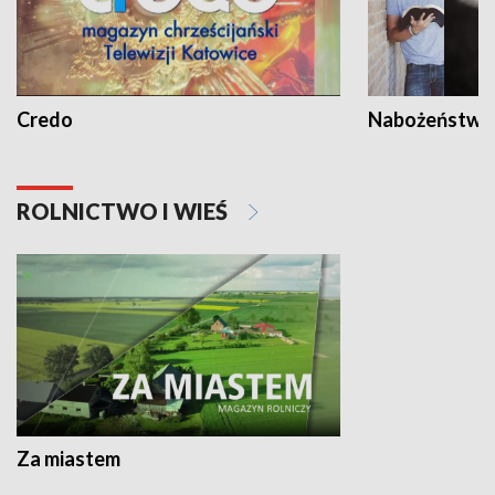
Credo
Nabożeństwa 
ROLNICTWO I WIEŚ
Za miastem