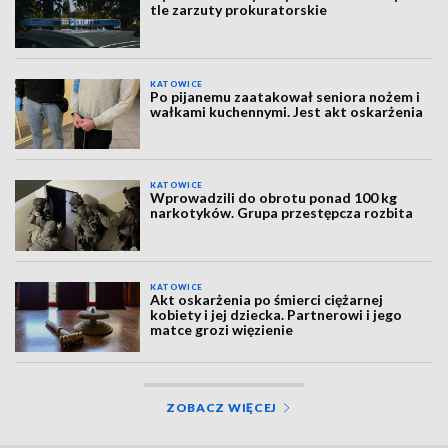
tle zarzuty prokuratorskie
KATOWICE
Po pijanemu zaatakował seniora nożem i
wałkami kuchennymi. Jest akt oskarżenia
KATOWICE
Wprowadzili do obrotu ponad 100 kg
narkotyków. Grupa przestępcza rozbita
KATOWICE
Akt oskarżenia po śmierci ciężarnej
kobiety i jej dziecka. Partnerowi i jego
matce grozi więzienie
ZOBACZ WIĘCEJ