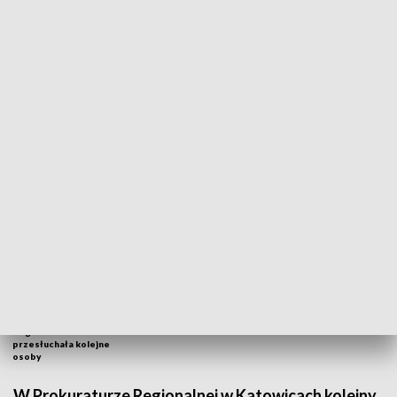
Śmierć ciężarnej 33-latki z Bochni. Prokuratura Regionalna w Katowicach
przesłuchała kolejne osoby
Śmierć ciężarnej 33-latki z
Kolejne przesłuchania w
Bochni. Prokuratura
sprawie śmierci pacjentki.
Regionalna w Katowicach
Fot. TVP3 Katowice
przesłuchała kolejne
osoby
W Prokuraturze Regionalnej w Katowicach kolejny