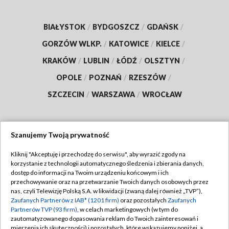
BIAŁYSTOK
/
BYDGOSZCZ
/
GDAŃSK
/
GORZÓW WLKP.
/
KATOWICE
/
KIELCE
/
KRAKÓW
/
LUBLIN
/
ŁÓDŹ
/
OLSZTYN
/
OPOLE
/
POZNAŃ
/
RZESZÓW
/
SZCZECIN
/
WARSZAWA
/
WROCŁAW
Szanujemy Twoją prywatność
Dołącz do nas:
Kliknij "Akceptuję i przechodzę do serwisu", aby wyrazić zgody na
korzystanie z technologii automatycznego śledzenia i zbierania danych,
TVP
dostęp do informacji na Twoim urządzeniu końcowym i ich
Abonament TVP
przechowywanie oraz na przetwarzanie Twoich danych osobowych przez
Regulamin TVP
nas, czyli Telewizję Polską S.A. w likwidacji (zwaną dalej również „TVP”),
Emisja w TVP
Zaufanych Partnerów z IAB* (1201 firm)
oraz pozostałych
Zaufanych
Polityka prywatności
Partnerów TVP (93 firm)
, w celach marketingowych (w tym do
Centrum informacji TVP
Moje zgody
zautomatyzowanego dopasowania reklam do Twoich zainteresowań i
mierzenia ich skuteczności) i pozostałych, które wskazujemy poniżej, a