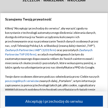
SZCZECIN
/
WARSZAWA
/
WROCŁAW
Szanujemy Twoją prywatność
Dołącz do nas:
Kliknij "Akceptuję i przechodzę do serwisu", aby wyrazić zgody na
korzystanie z technologii automatycznego śledzenia i zbierania danych,
TVP
dostęp do informacji na Twoim urządzeniu końcowym i ich
Abonament TVP
przechowywanie oraz na przetwarzanie Twoich danych osobowych przez
Regulamin TVP
nas, czyli Telewizję Polską S.A. w likwidacji (zwaną dalej również „TVP”),
Emisja w TVP
Polityka prywatności
Zaufanych Partnerów z IAB* (1201 firm)
oraz pozostałych
Zaufanych
Partnerów TVP (93 firm)
, w celach marketingowych (w tym do
Centrum informacji TVP
Moje zgody
zautomatyzowanego dopasowania reklam do Twoich zainteresowań i
mierzenia ich skuteczności) i pozostałych, które wskazujemy poniżej, a
Naziemna Telewizja Cyfrowa
Pomoc
także zgody na udostępnianie przez nas identyfikatora PPID do Google.
Sklep TVP
Biuro reklamy
Twoje dane osobowe zbierane podczas odwiedzania przez Ciebie naszych
Rada Programowa
Kontakt
poszczególnych serwisów
zwanych dalej „Portalem”, w tym informacje
zapisywane za pomocą technologii takich jak: pliki cookie, sygnalizatory
System NOS
WWW lub innych podobnych technologii umożliwiających świadczenie
dopasowanych i bezpiecznych usług, personalizację treści oraz reklam,
Informacje o nadawcy
Kanały
udostępnianie funkcji mediów społecznościowych oraz analizowanie
Akceptuję i przechodzę do serwisu
ruchu w Internecie.
Program dla prasy