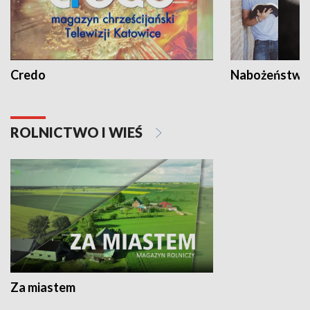
Credo
Nabożeństwa 
ROLNICTWO I WIEŚ
Za miastem