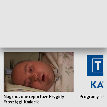
Aktualności sprzed lat
Z historią w tl
INNE
Nagrodzone reportaże Brygidy
Programy TVP
Frosztęgi-Kmiecik