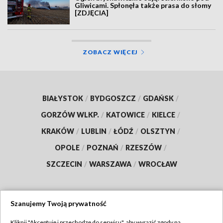
Gliwicami. Spłonęła także prasa do słomy
[ZDJĘCIA]
ZOBACZ WIĘCEJ
BIAŁYSTOK
/
BYDGOSZCZ
/
GDAŃSK
/
GORZÓW WLKP.
/
KATOWICE
/
KIELCE
/
KRAKÓW
/
LUBLIN
/
ŁÓDŹ
/
OLSZTYN
/
OPOLE
/
POZNAŃ
/
RZESZÓW
/
SZCZECIN
/
WARSZAWA
/
WROCŁAW
Szanujemy Twoją prywatność
Dołącz do nas:
Kliknij "Akceptuję i przechodzę do serwisu", aby wyrazić zgody na