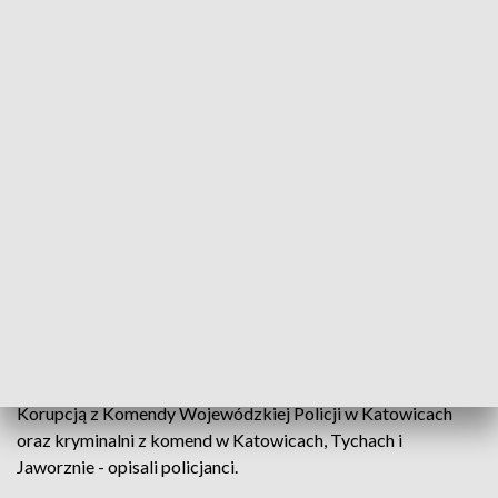
polecenie której policjanci dokonali zatrzymań. Pod koniec
czerwca w skoordynowanej akcji mundurowi wspierani przez
policyjnych kontrterrorystów z Katowic weszli jednocześnie
do kilku mieszkań na Śląsku. Zatrzymali w sumie czerech
mężczyzn w wieku od 26 do 31 lat, w tym zawodnika MMA
formacji "Wotore" Szymona N.
- W trakcie przeszukań użytkowanych przez podejrzanych
mieszkań, samochodów i garaży zabezpieczono m.in.
maczety, kastety, kamizelki kuloodporne, narkotyki oraz
gotówkę. W realizacji Wydziału ds. Zwalczania
Przestępczości Pseudokibiców uczestniczyli także
mundurowi z Wydziału Kryminalnego, Wydziału do Walki z
Przestępczością Narkotykową, Wydziału do Walki z
Przestępczością Gospodarczą i Wydziału do Walki z
Korupcją z Komendy Wojewódzkiej Policji w Katowicach
oraz kryminalni z komend w Katowicach, Tychach i
Jaworznie - opisali policjanci.