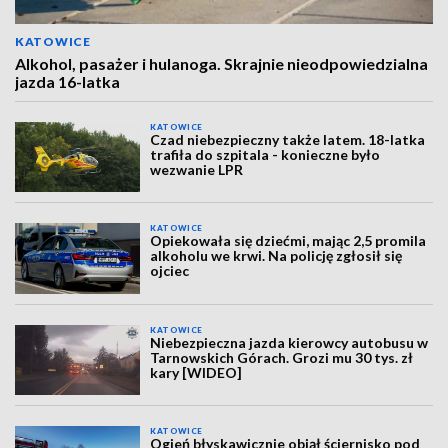
KATOWICE
Alkohol, pasażer i hulanoga. Skrajnie nieodpowiedzialna
jazda 16-latka
KATOWICE
Czad niebezpieczny także latem. 18-latka
trafiła do szpitala - konieczne było
wezwanie LPR
KATOWICE
Opiekowała się dziećmi, mając 2,5 promila
alkoholu we krwi. Na policję zgłosił się
ojciec
KATOWICE
Niebezpieczna jazda kierowcy autobusu w
Tarnowskich Górach. Grozi mu 30 tys. zł
kary [WIDEO]
KATOWICE
Ogień błyskawicznie objął ściernisko pod