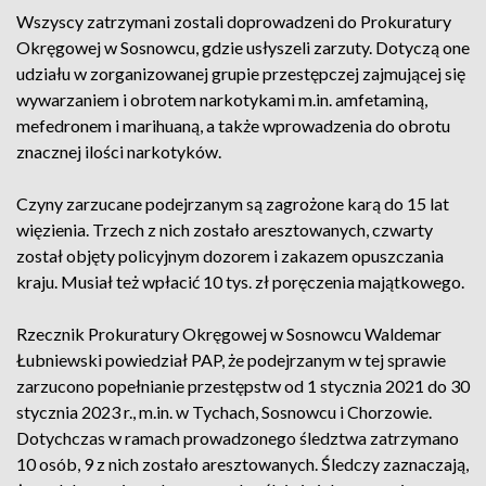
Wszyscy zatrzymani zostali doprowadzeni do Prokuratury
Okręgowej w Sosnowcu, gdzie usłyszeli zarzuty. Dotyczą one
udziału w zorganizowanej grupie przestępczej zajmującej się
wywarzaniem i obrotem narkotykami m.in. amfetaminą,
mefedronem i marihuaną, a także wprowadzenia do obrotu
znacznej ilości narkotyków.
Czyny zarzucane podejrzanym są zagrożone karą do 15 lat
więzienia. Trzech z nich zostało aresztowanych, czwarty
został objęty policyjnym dozorem i zakazem opuszczania
kraju. Musiał też wpłacić 10 tys. zł poręczenia majątkowego.
Rzecznik Prokuratury Okręgowej w Sosnowcu Waldemar
Łubniewski powiedział PAP, że podejrzanym w tej sprawie
zarzucono popełnianie przestępstw od 1 stycznia 2021 do 30
stycznia 2023 r., m.in. w Tychach, Sosnowcu i Chorzowie.
Dotychczas w ramach prowadzonego śledztwa zatrzymano
10 osób, 9 z nich zostało aresztowanych. Śledczy zaznaczają,