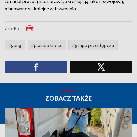
że nadal pracują nad sprawą, określają ją jako rozwojową,
planowane są kolejne zatrzymania.
Źródło:
#gang
#pseudokibice
#grupa przestępcza
ZOBACZ TAKŻE