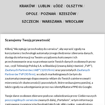
KRAKÓW
/
LUBLIN
/
ŁÓDŹ
/
OLSZTYN
/
OPOLE
/
POZNAŃ
/
RZESZÓW
/
SZCZECIN
/
WARSZAWA
/
WROCŁAW
Szanujemy Twoją prywatność
Dołącz do nas:
Kliknij "Akceptuję i przechodzę do serwisu", aby wyrazić zgody na
korzystanie z technologii automatycznego śledzenia i zbierania danych,
TVP
dostęp do informacji na Twoim urządzeniu końcowym i ich
Abonament TVP
przechowywanie oraz na przetwarzanie Twoich danych osobowych przez
Regulamin TVP
nas, czyli Telewizję Polską S.A. w likwidacji (zwaną dalej również „TVP”),
Emisja w TVP
Polityka prywatności
Zaufanych Partnerów z IAB* (1201 firm)
oraz pozostałych
Zaufanych
Partnerów TVP (93 firm)
, w celach marketingowych (w tym do
Centrum informacji TVP
Moje zgody
zautomatyzowanego dopasowania reklam do Twoich zainteresowań i
mierzenia ich skuteczności) i pozostałych, które wskazujemy poniżej, a
Naziemna Telewizja Cyfrowa
Pomoc
także zgody na udostępnianie przez nas identyfikatora PPID do Google.
Sklep TVP
Biuro reklamy
Twoje dane osobowe zbierane podczas odwiedzania przez Ciebie naszych
Rada Programowa
Kontakt
poszczególnych serwisów
zwanych dalej „Portalem”, w tym informacje
zapisywane za pomocą technologii takich jak: pliki cookie, sygnalizatory