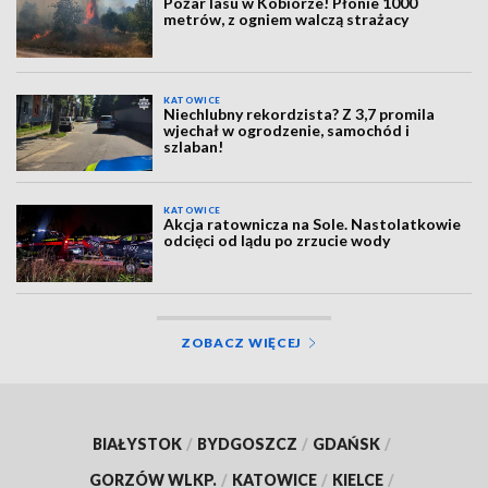
Pożar lasu w Kobiórze! Płonie 1000
metrów, z ogniem walczą strażacy
KATOWICE
Niechlubny rekordzista? Z 3,7 promila
wjechał w ogrodzenie, samochód i
szlaban!
KATOWICE
Akcja ratownicza na Sole. Nastolatkowie
odcięci od lądu po zrzucie wody
ZOBACZ WIĘCEJ
BIAŁYSTOK
/
BYDGOSZCZ
/
GDAŃSK
/
GORZÓW WLKP.
/
KATOWICE
/
KIELCE
/