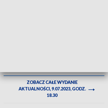
Tragiczny pożar w Wiśle. Strażacy odkryli zwęglone zwłoki mężczyzny
W jednym z domów jednorodzinnych w Wiśle
minionej nocy wybuchł ogień. Na skutek pożaru
życie stracił młody mężczyzna.
ZOBACZ CAŁE WYDANIE
AKTUALNOŚCI, 9.07.2023, GODZ.
18.30