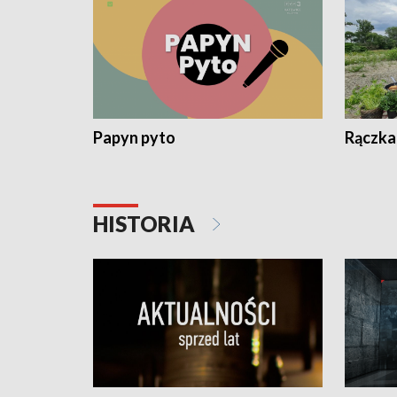
Papyn pyto
Rączka
HISTORIA