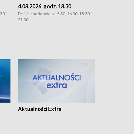
4.08.2026, godz. 18.30
3.08.2026, g
30 i
Emisja codziennie o 15.30, 16.30, 18.30 i
Emisja codziennie
21.30.
oraz 21.30
Aktualności Extra