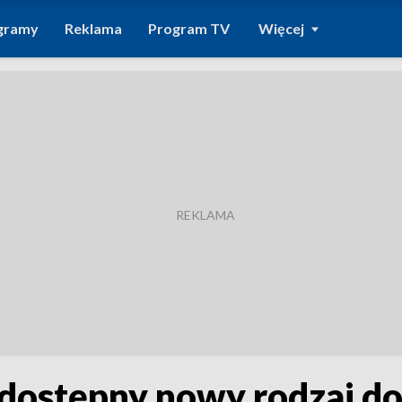
gramy
Reklama
Program TV
Więcej
e dostępny nowy rodzaj d