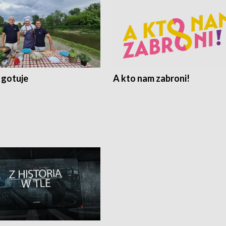
 gotuje
A kto nam zabroni!