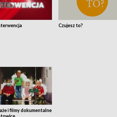
nterwencja
Czujesz to?
aże i filmy dokumentalne
towice