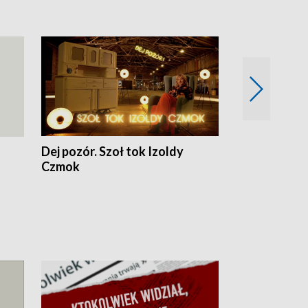
Dej pozór. Szoł tok Izoldy
Dzień z blisk
Czmok