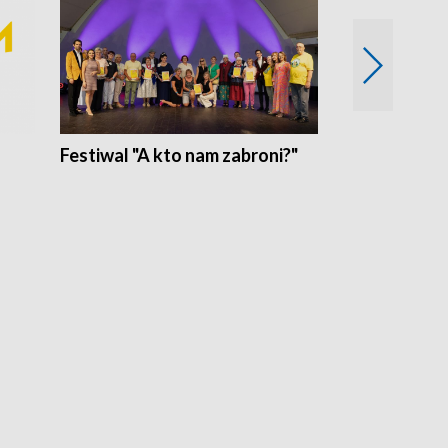
Festiwal "A kto nam zabroni?"
Mikrokosmo