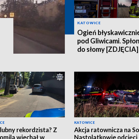
KATOWICE
Ogień błyskawicznie
pod Gliwicami. Spło
do słomy [ZDJĘCIA]
CE
KATOWICE
lubny rekordzista? Z
Akcja ratownicza na So
romila wjechał w
Nastolatkowie odcięci