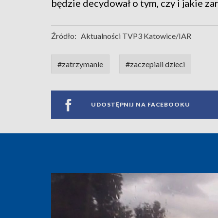
będzie decydował o tym, czy i jakie za
Źródło:
Aktualności TVP3 Katowice/IAR
#zatrzymanie
#zaczepiali dzieci
UDOSTĘPNIJ NA FACEBOOKU