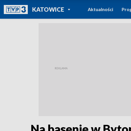
POWRÓT DO
KATOWICE
Aktualności
Pro
TVP REGIONY
Na basenie w Byto