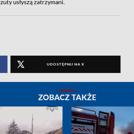
rzuty usłyszą zatrzymani.
UDOSTĘPNIJ NA X
ZOBACZ TAKŻE