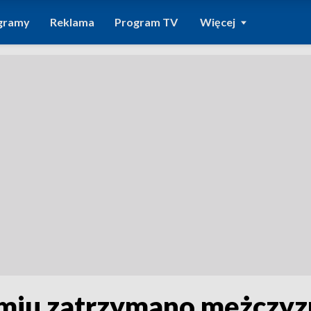
gramy
Reklama
Program TV
Więcej
miu zatrzymano mężczyz