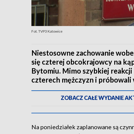
Fot. TVP3 Katowice
Niestosowne zachowanie wobec 
się czterej obcokrajowcy na kąp
Bytomiu. Mimo szybkiej reakcji 
czterech mężczyzn i próbowali 
ZOBACZ CAŁE WYDANIE AKTU
Na poniedziałek zaplanowane są czynno