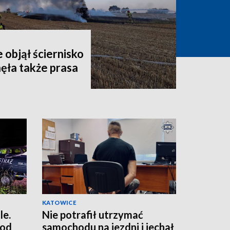
 objął ściernisko
nęła także prasa
KATOWICE
le.
Nie potrafił utrzymać
 od
samochodu na jezdni i jechał