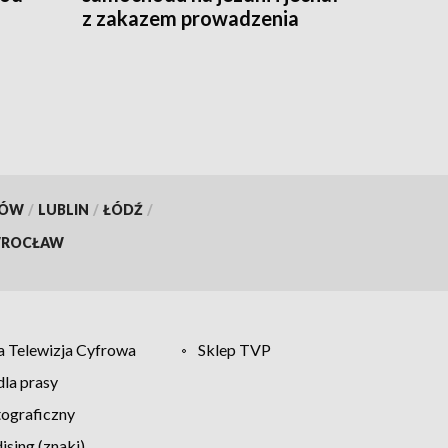
z zakazem prowadzenia
pojazdów
KÓW
/
LUBLIN
/
ŁÓDŹ
/
ROCŁAW
 Telewizja Cyfrowa
Sklep TVP
la prasy
tograficzny
sing (znaki)