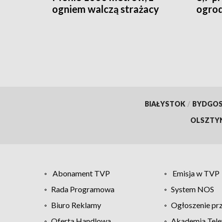
ogniem walczą strażacy
ogrod
szlab
BIAŁYSTOK
/
BYDGO
OLSZTY
Abonament TVP
Emisja w TVP
Rada Programowa
System NOS
Biuro Reklamy
Ogłoszenie pr
Oferta Handlowa
Akademia Tele