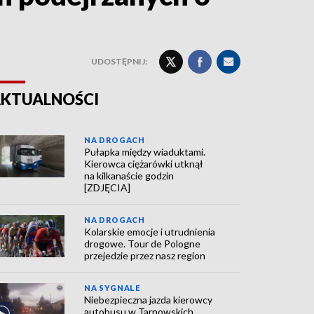
UDOSTĘPNIJ:
KTUALNOŚCI
NA DROGACH
Pułapka między wiaduktami.
Kierowca ciężarówki utknął
na kilkanaście godzin
[ZDJĘCIA]
NA DROGACH
Kolarskie emocje i utrudnienia
drogowe. Tour de Pologne
przejedzie przez nasz region
NA SYGNALE
Niebezpieczna jazda kierowcy
autobusu w Tarnowskich