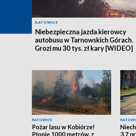
KATOWICE
Niebezpieczna jazda kierowcy
autobusu w Tarnowskich Górach.
Grozi mu 30 tys. zł kary [WIDEO]
KATOWICE
KATOWI
Pożar lasu w Kobiórze!
Niech
Płonie 1000 metrów, z
3,7 p