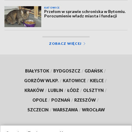
KATOWICE
Przełom w sprawie schroniska w Bytomiu.
Porozumienie władz miasta i fundacji
ZOBACZ WIĘCEJ
BIAŁYSTOK
/
BYDGOSZCZ
/
GDAŃSK
/
GORZÓW WLKP.
/
KATOWICE
/
KIELCE
/
KRAKÓW
/
LUBLIN
/
ŁÓDŹ
/
OLSZTYN
/
OPOLE
/
POZNAŃ
/
RZESZÓW
/
SZCZECIN
/
WARSZAWA
/
WROCŁAW