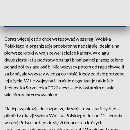
AKTUALNOŚCI, 28.07.2023, GODZ.
18.30
Coraz więcej osób chce wstępować w szeregi Wojska
Polskiego, a organizacje proobronne nadają się idealnie na
pierwsze kroki w wojskowej ścieżce kariery. W ciągu
dwudziestu lat z podstaw obsługi broni palnej przeszkolono
ponad pół tysiąca osób. Nie wszyscy potem od razu chwycili
za broń, ale wszyscy wiedzą co robić, kiedy zajdzie potrzeba
jej użycia. W tle wojny na Ukrainie organizacje takie jak
Jednostka Strzelecka 2023 cieszą się w ostatnim czasie
wielkim zainteresowaniem.
Najlepszą okazją do rozpoczęcia wojskowej kariery będą
pikniki z okazji święta Wojska Polskiego. Już od 12 sierpnia
w całej Polsce odbędzie się 70 imprez, na których
zobaczymy najnowocześniejszy sprzęt. W województwie