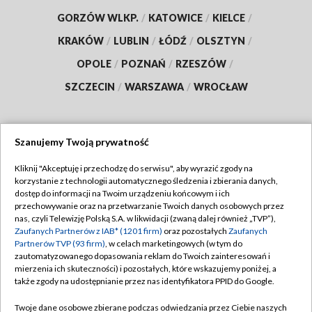
GORZÓW WLKP.
/
KATOWICE
/
KIELCE
/
KRAKÓW
/
LUBLIN
/
ŁÓDŹ
/
OLSZTYN
/
OPOLE
/
POZNAŃ
/
RZESZÓW
/
SZCZECIN
/
WARSZAWA
/
WROCŁAW
Szanujemy Twoją prywatność
Dołącz do nas:
Kliknij "Akceptuję i przechodzę do serwisu", aby wyrazić zgody na
korzystanie z technologii automatycznego śledzenia i zbierania danych,
TVP
dostęp do informacji na Twoim urządzeniu końcowym i ich
Abonament TVP
przechowywanie oraz na przetwarzanie Twoich danych osobowych przez
Regulamin TVP
nas, czyli Telewizję Polską S.A. w likwidacji (zwaną dalej również „TVP”),
Emisja w TVP
Polityka prywatności
Zaufanych Partnerów z IAB* (1201 firm)
oraz pozostałych
Zaufanych
Partnerów TVP (93 firm)
, w celach marketingowych (w tym do
Centrum informacji TVP
Moje zgody
zautomatyzowanego dopasowania reklam do Twoich zainteresowań i
mierzenia ich skuteczności) i pozostałych, które wskazujemy poniżej, a
Naziemna Telewizja Cyfrowa
Pomoc
także zgody na udostępnianie przez nas identyfikatora PPID do Google.
Sklep TVP
Biuro reklamy
Twoje dane osobowe zbierane podczas odwiedzania przez Ciebie naszych