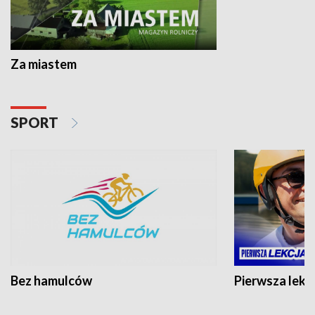
Za miastem
SPORT
Bez hamulców
Pierwsza lekc