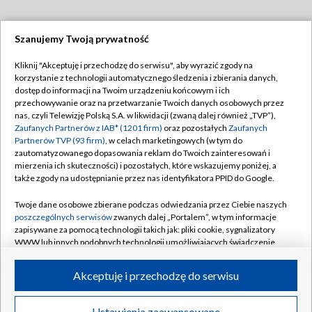
Szanujemy Twoją prywatność
Dołącz do nas:
Kliknij "Akceptuję i przechodzę do serwisu", aby wyrazić zgody na
korzystanie z technologii automatycznego śledzenia i zbierania danych,
TVP
dostęp do informacji na Twoim urządzeniu końcowym i ich
Abonament TVP
przechowywanie oraz na przetwarzanie Twoich danych osobowych przez
Regulamin TVP
nas, czyli Telewizję Polską S.A. w likwidacji (zwaną dalej również „TVP”),
Emisja w TVP
Polityka prywatności
Zaufanych Partnerów z IAB* (1201 firm)
oraz pozostałych
Zaufanych
Partnerów TVP (93 firm)
, w celach marketingowych (w tym do
Centrum informacji TVP
Moje zgody
zautomatyzowanego dopasowania reklam do Twoich zainteresowań i
mierzenia ich skuteczności) i pozostałych, które wskazujemy poniżej, a
Naziemna Telewizja Cyfrowa
Pomoc
także zgody na udostępnianie przez nas identyfikatora PPID do Google.
Sklep TVP
Biuro reklamy
Twoje dane osobowe zbierane podczas odwiedzania przez Ciebie naszych
Rada Programowa
Kontakt
poszczególnych serwisów
zwanych dalej „Portalem”, w tym informacje
zapisywane za pomocą technologii takich jak: pliki cookie, sygnalizatory
System NOS
WWW lub innych podobnych technologii umożliwiających świadczenie
dopasowanych i bezpiecznych usług, personalizację treści oraz reklam,
Informacje o nadawcy
Kanały
udostępnianie funkcji mediów społecznościowych oraz analizowanie
Akceptuję i przechodzę do serwisu
ruchu w Internecie.
Program dla prasy
©2026 Telewizja Polska S.A. w likwidacji
Biuro Reklamy
Twoje dane osobowe zbierane podczas odwiedzania przez Ciebie
Ustawienia zaawansowane