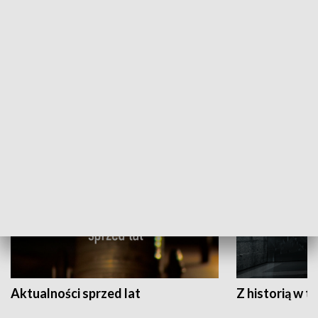
Papyn pyto
Rączka gotuje
HISTORIA
Aktualności sprzed lat
Z historią w tl