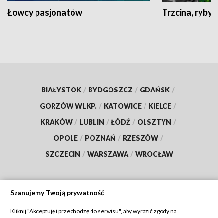
Łowcy pasjonatów
Trzcina, ryby 
BIAŁYSTOK
/
BYDGOSZCZ
/
GDAŃSK
/
GORZÓW WLKP.
/
KATOWICE
/
KIELCE
/
KRAKÓW
/
LUBLIN
/
ŁÓDŹ
/
OLSZTYN
/
OPOLE
/
POZNAŃ
/
RZESZÓW
/
SZCZECIN
/
WARSZAWA
/
WROCŁAW
Szanujemy Twoją prywatność
Dołącz do nas:
Kliknij "Akceptuję i przechodzę do serwisu", aby wyrazić zgody na