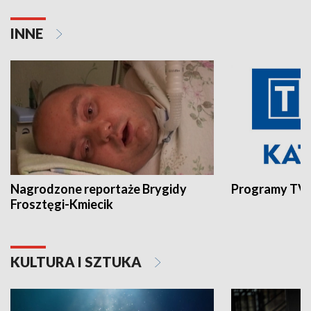
INNE
Nagrodzone reportaże Brygidy
Programy TVP
Frosztęgi-Kmiecik
KULTURA I SZTUKA