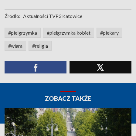
Źródło:
Aktualności TVP3 Katowice
#pielgrzymka
#pielgrzymka kobiet
#piekary
#wiara
#religia
ZOBACZ TAKŻE