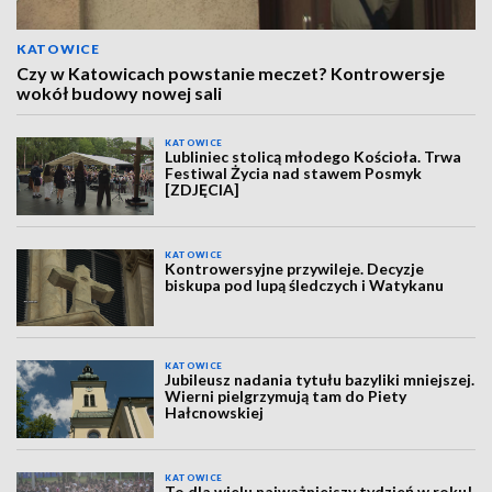
KATOWICE
Czy w Katowicach powstanie meczet? Kontrowersje
wokół budowy nowej sali
KATOWICE
Lubliniec stolicą młodego Kościoła. Trwa
Festiwal Życia nad stawem Posmyk
[ZDJĘCIA]
KATOWICE
Kontrowersyjne przywileje. Decyzje
biskupa pod lupą śledczych i Watykanu
KATOWICE
Jubileusz nadania tytułu bazyliki mniejszej.
Wierni pielgrzymują tam do Piety
Hałcnowskiej
KATOWICE
To dla wielu najważniejszy tydzień w roku!