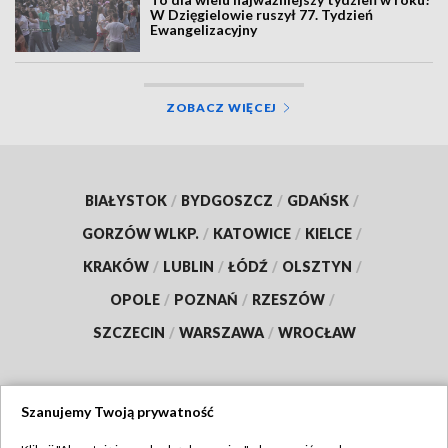
W Dzięgielowie ruszył 77. Tydzień
Ewangelizacyjny
ZOBACZ WIĘCEJ
BIAŁYSTOK
/
BYDGOSZCZ
/
GDAŃSK
/
GORZÓW WLKP.
/
KATOWICE
/
KIELCE
/
KRAKÓW
/
LUBLIN
/
ŁÓDŹ
/
OLSZTYN
/
OPOLE
/
POZNAŃ
/
RZESZÓW
/
SZCZECIN
/
WARSZAWA
/
WROCŁAW
Szanujemy Twoją prywatność
Dołącz do nas: