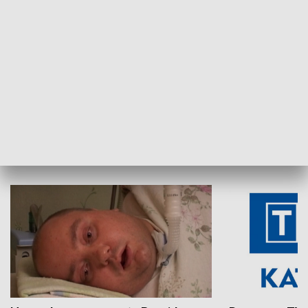
Aktualności sprzed lat
Z historią w tl
INNE