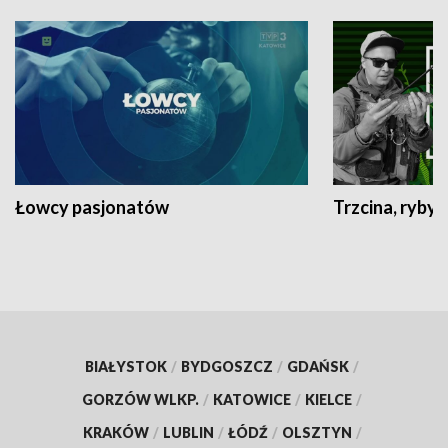
Łowcy pasjonatów
Trzcina, ryby 
BIAŁYSTOK
/
BYDGOSZCZ
/
GDAŃSK
/
GORZÓW WLKP.
/
KATOWICE
/
KIELCE
/
KRAKÓW
/
LUBLIN
/
ŁÓDŹ
/
OLSZTYN
/