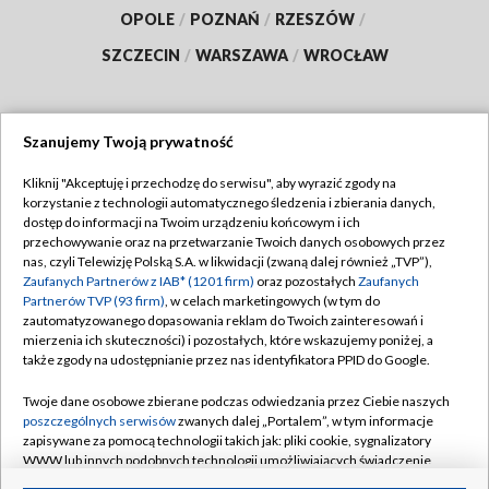
OPOLE
/
POZNAŃ
/
RZESZÓW
/
SZCZECIN
/
WARSZAWA
/
WROCŁAW
Szanujemy Twoją prywatność
Dołącz do nas:
Kliknij "Akceptuję i przechodzę do serwisu", aby wyrazić zgody na
korzystanie z technologii automatycznego śledzenia i zbierania danych,
TVP
dostęp do informacji na Twoim urządzeniu końcowym i ich
Abonament TVP
przechowywanie oraz na przetwarzanie Twoich danych osobowych przez
Regulamin TVP
nas, czyli Telewizję Polską S.A. w likwidacji (zwaną dalej również „TVP”),
Emisja w TVP
Polityka prywatności
Zaufanych Partnerów z IAB* (1201 firm)
oraz pozostałych
Zaufanych
Partnerów TVP (93 firm)
, w celach marketingowych (w tym do
Centrum informacji TVP
Moje zgody
zautomatyzowanego dopasowania reklam do Twoich zainteresowań i
mierzenia ich skuteczności) i pozostałych, które wskazujemy poniżej, a
Naziemna Telewizja Cyfrowa
Pomoc
także zgody na udostępnianie przez nas identyfikatora PPID do Google.
Sklep TVP
Biuro reklamy
Twoje dane osobowe zbierane podczas odwiedzania przez Ciebie naszych
Rada Programowa
Kontakt
poszczególnych serwisów
zwanych dalej „Portalem”, w tym informacje
zapisywane za pomocą technologii takich jak: pliki cookie, sygnalizatory
System NOS
WWW lub innych podobnych technologii umożliwiających świadczenie
dopasowanych i bezpiecznych usług, personalizację treści oraz reklam,
Informacje o nadawcy