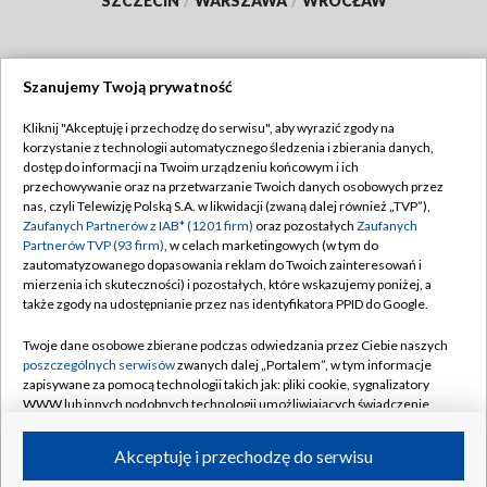
SZCZECIN
/
WARSZAWA
/
WROCŁAW
Szanujemy Twoją prywatność
Dołącz do nas:
Kliknij "Akceptuję i przechodzę do serwisu", aby wyrazić zgody na
korzystanie z technologii automatycznego śledzenia i zbierania danych,
TVP
dostęp do informacji na Twoim urządzeniu końcowym i ich
Abonament TVP
przechowywanie oraz na przetwarzanie Twoich danych osobowych przez
Regulamin TVP
nas, czyli Telewizję Polską S.A. w likwidacji (zwaną dalej również „TVP”),
Emisja w TVP
Polityka prywatności
Zaufanych Partnerów z IAB* (1201 firm)
oraz pozostałych
Zaufanych
Partnerów TVP (93 firm)
, w celach marketingowych (w tym do
Centrum informacji TVP
Moje zgody
zautomatyzowanego dopasowania reklam do Twoich zainteresowań i
mierzenia ich skuteczności) i pozostałych, które wskazujemy poniżej, a
Naziemna Telewizja Cyfrowa
Pomoc
także zgody na udostępnianie przez nas identyfikatora PPID do Google.
Sklep TVP
Biuro reklamy
Twoje dane osobowe zbierane podczas odwiedzania przez Ciebie naszych
Rada Programowa
Kontakt
poszczególnych serwisów
zwanych dalej „Portalem”, w tym informacje
zapisywane za pomocą technologii takich jak: pliki cookie, sygnalizatory
System NOS
WWW lub innych podobnych technologii umożliwiających świadczenie
dopasowanych i bezpiecznych usług, personalizację treści oraz reklam,
Informacje o nadawcy
Kanały
udostępnianie funkcji mediów społecznościowych oraz analizowanie
Akceptuję i przechodzę do serwisu
ruchu w Internecie.
Program dla prasy