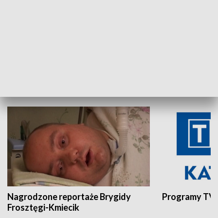
Aktualności sprzed lat
Z historią w tl
INNE
Nagrodzone reportaże Brygidy
Programy TVP
Frosztęgi-Kmiecik