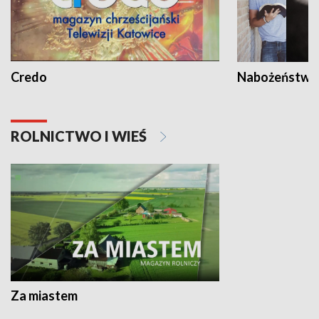
Credo
Nabożeństwa 
ROLNICTWO I WIEŚ
Za miastem