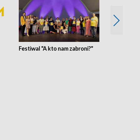
Festiwal "A kto nam zabroni?"
Mikrokosmo