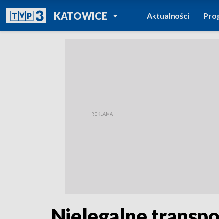
POWRÓT DO
KATOWICE
Aktualności
Pro
TVP REGIONY
Nielegalne transpo