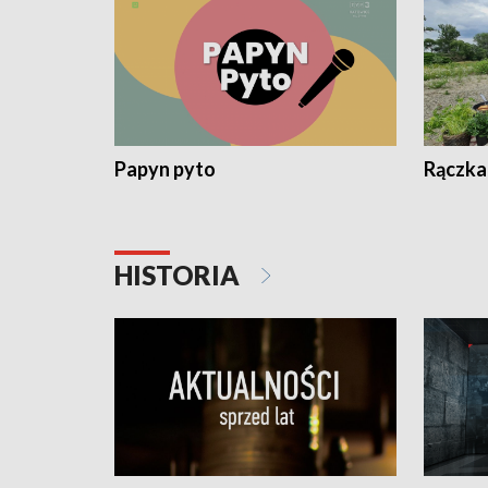
Papyn pyto
Rączka
HISTORIA