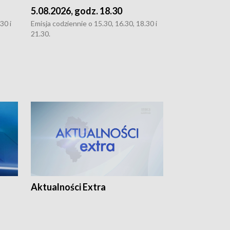
5.08.2026, godz. 18.30
4.08.2026, g
30 i
Emisja codziennie o 15.30, 16.30, 18.30 i
Emisja codziennie
21.30.
21.30.
Aktualności Extra