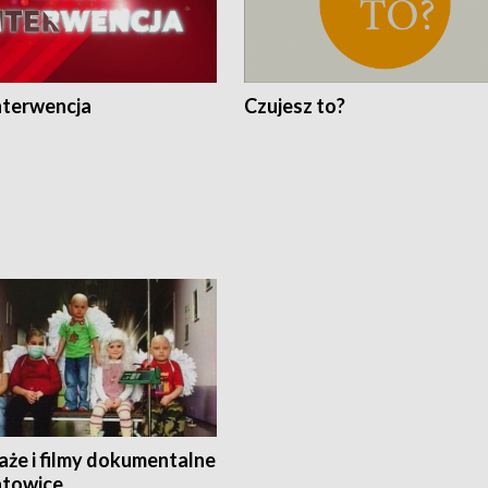
nterwencja
Czujesz to?
aże i filmy dokumentalne
towice