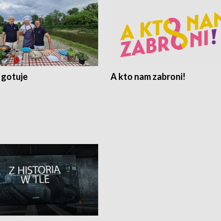
 gotuje
A kto nam zabroni!