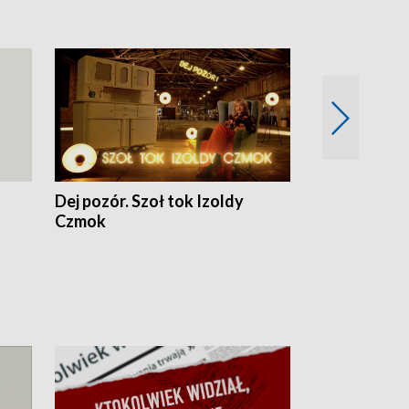
Dej pozór. Szoł tok Izoldy
Dzień z blisk
Czmok