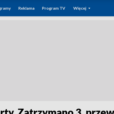
gramy
Reklama
Program TV
Więcej
rty. Zatrzymano 3. przew