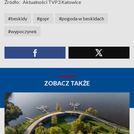
Źródło:
Aktualności TVP3 Katowice
#beskidy
#gopr
#pogoda w beskidach
#wypoczynek
ZOBACZ TAKŻE