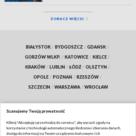
ZOBACZ WIĘCEJ
BIAŁYSTOK
/
BYDGOSZCZ
/
GDAŃSK
/
GORZÓW WLKP.
/
KATOWICE
/
KIELCE
/
KRAKÓW
/
LUBLIN
/
ŁÓDŹ
/
OLSZTYN
/
OPOLE
/
POZNAŃ
/
RZESZÓW
/
SZCZECIN
/
WARSZAWA
/
WROCŁAW
Szanujemy Twoją prywatność
Dołącz do nas:
Kliknij "Akceptuję i przechodzę do serwisu", aby wyrazić zgody na
korzystanie z technologii automatycznego śledzenia i zbierania danych,
TVP
dostęp do informacji na Twoim urządzeniu końcowym i ich