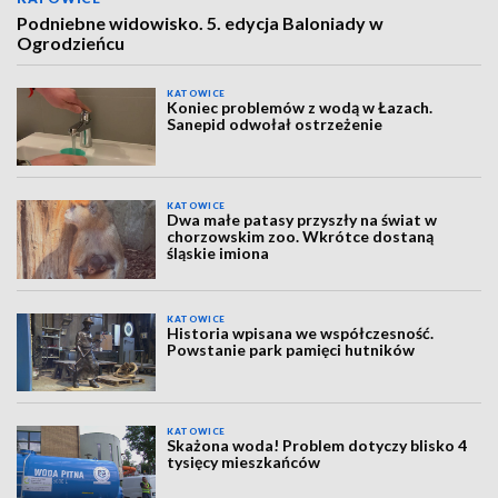
Podniebne widowisko. 5. edycja Baloniady w
Ogrodzieńcu
KATOWICE
Koniec problemów z wodą w Łazach.
Sanepid odwołał ostrzeżenie
KATOWICE
Dwa małe patasy przyszły na świat w
chorzowskim zoo. Wkrótce dostaną
śląskie imiona
KATOWICE
Historia wpisana we współczesność.
Powstanie park pamięci hutników
KATOWICE
Skażona woda! Problem dotyczy blisko 4
tysięcy mieszkańców