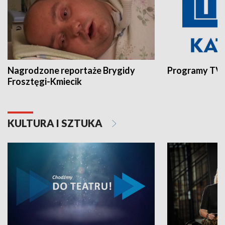
Nagrodzone reportaże Brygidy
Programy TVP
Frosztęgi-Kmiecik
KULTURA I SZTUKA