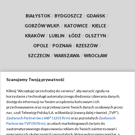
BIAŁYSTOK
/
BYDGOSZCZ
/
GDAŃSK
/
GORZÓW WLKP.
/
KATOWICE
/
KIELCE
/
KRAKÓW
/
LUBLIN
/
ŁÓDŹ
/
OLSZTYN
/
OPOLE
/
POZNAŃ
/
RZESZÓW
/
SZCZECIN
/
WARSZAWA
/
WROCŁAW
Szanujemy Twoją prywatność
Dołącz do nas:
Kliknij "Akceptuję i przechodzę do serwisu", aby wyrazić zgody na
korzystanie z technologii automatycznego śledzenia i zbierania danych,
TVP
dostęp do informacji na Twoim urządzeniu końcowym i ich
Abonament TVP
przechowywanie oraz na przetwarzanie Twoich danych osobowych przez
Regulamin TVP
nas, czyli Telewizję Polską S.A. w likwidacji (zwaną dalej również „TVP”),
Emisja w TVP
Polityka prywatności
Zaufanych Partnerów z IAB* (1201 firm)
oraz pozostałych
Zaufanych
Partnerów TVP (93 firm)
, w celach marketingowych (w tym do
Centrum informacji TVP
Moje zgody
zautomatyzowanego dopasowania reklam do Twoich zainteresowań i
mierzenia ich skuteczności) i pozostałych, które wskazujemy poniżej, a