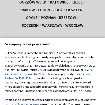
GORZÓW WLKP.
/
KATOWICE
/
KIELCE
/
KRAKÓW
/
LUBLIN
/
ŁÓDŹ
/
OLSZTYN
/
OPOLE
/
POZNAŃ
/
RZESZÓW
/
SZCZECIN
/
WARSZAWA
/
WROCŁAW
Szanujemy Twoją prywatność
Dołącz do nas:
Kliknij "Akceptuję i przechodzę do serwisu", aby wyrazić zgody na
korzystanie z technologii automatycznego śledzenia i zbierania danych,
TVP
dostęp do informacji na Twoim urządzeniu końcowym i ich
Abonament TVP
przechowywanie oraz na przetwarzanie Twoich danych osobowych przez
Regulamin TVP
nas, czyli Telewizję Polską S.A. w likwidacji (zwaną dalej również „TVP”),
Emisja w TVP
Polityka prywatności
Zaufanych Partnerów z IAB* (1201 firm)
oraz pozostałych
Zaufanych
Partnerów TVP (93 firm)
, w celach marketingowych (w tym do
Centrum informacji TVP
Moje zgody
zautomatyzowanego dopasowania reklam do Twoich zainteresowań i
mierzenia ich skuteczności) i pozostałych, które wskazujemy poniżej, a
Naziemna Telewizja Cyfrowa
Pomoc
także zgody na udostępnianie przez nas identyfikatora PPID do Google.
Sklep TVP
Biuro reklamy
Twoje dane osobowe zbierane podczas odwiedzania przez Ciebie naszych
Rada Programowa
Kontakt
poszczególnych serwisów
zwanych dalej „Portalem”, w tym informacje