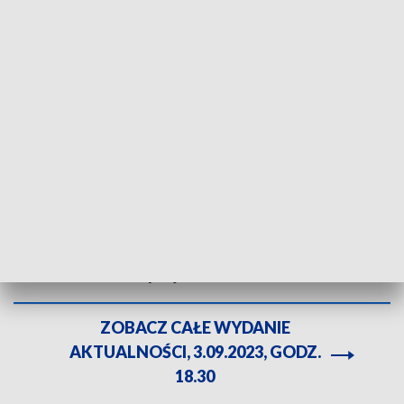
Polowanie na mieszkanie. Akademiki i pokoje dla studentów poszukiwane
Trwa odliczanie do nowego roku akademickiego.
Studenci poszukują lokum. Oblężenie przeżywają
akademiki. Duże zainteresowanie także
mieszkaniami na wynajem.
ZOBACZ CAŁE WYDANIE
AKTUALNOŚCI, 3.09.2023, GODZ.
18.30