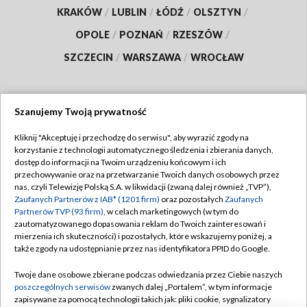
KRAKÓW
/
LUBLIN
/
ŁÓDŹ
/
OLSZTYN
/
OPOLE
/
POZNAŃ
/
RZESZÓW
/
SZCZECIN
/
WARSZAWA
/
WROCŁAW
Szanujemy Twoją prywatność
Dołącz do nas:
Kliknij "Akceptuję i przechodzę do serwisu", aby wyrazić zgody na
korzystanie z technologii automatycznego śledzenia i zbierania danych,
TVP
dostęp do informacji na Twoim urządzeniu końcowym i ich
Abonament TVP
przechowywanie oraz na przetwarzanie Twoich danych osobowych przez
Regulamin TVP
nas, czyli Telewizję Polską S.A. w likwidacji (zwaną dalej również „TVP”),
Emisja w TVP
Polityka prywatności
Zaufanych Partnerów z IAB* (1201 firm)
oraz pozostałych
Zaufanych
Partnerów TVP (93 firm)
, w celach marketingowych (w tym do
Centrum informacji TVP
Moje zgody
zautomatyzowanego dopasowania reklam do Twoich zainteresowań i
mierzenia ich skuteczności) i pozostałych, które wskazujemy poniżej, a
Naziemna Telewizja Cyfrowa
Pomoc
także zgody na udostępnianie przez nas identyfikatora PPID do Google.
Sklep TVP
Biuro reklamy
Twoje dane osobowe zbierane podczas odwiedzania przez Ciebie naszych
Rada Programowa
Kontakt
poszczególnych serwisów
zwanych dalej „Portalem”, w tym informacje
zapisywane za pomocą technologii takich jak: pliki cookie, sygnalizatory
System NOS