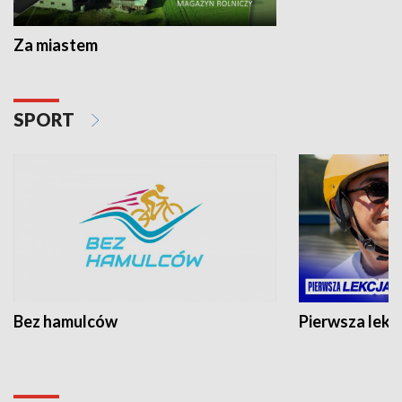
Za miastem
SPORT
Bez hamulców
Pierwsza lekc