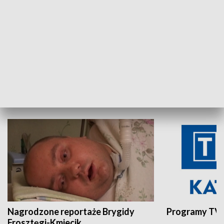
Aktualności sprzed lat
Z historią w tl
INNE
Nagrodzone reportaże Brygidy
Programy TVP
Frosztęgi-Kmiecik