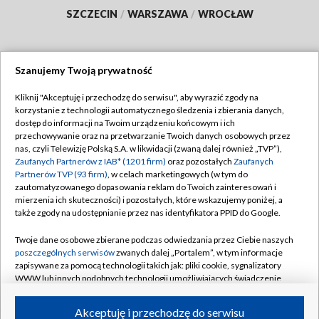
SZCZECIN
/
WARSZAWA
/
WROCŁAW
Szanujemy Twoją prywatność
Dołącz do nas:
Kliknij "Akceptuję i przechodzę do serwisu", aby wyrazić zgody na
korzystanie z technologii automatycznego śledzenia i zbierania danych,
TVP
dostęp do informacji na Twoim urządzeniu końcowym i ich
Abonament TVP
przechowywanie oraz na przetwarzanie Twoich danych osobowych przez
Regulamin TVP
nas, czyli Telewizję Polską S.A. w likwidacji (zwaną dalej również „TVP”),
Emisja w TVP
Polityka prywatności
Zaufanych Partnerów z IAB* (1201 firm)
oraz pozostałych
Zaufanych
Partnerów TVP (93 firm)
, w celach marketingowych (w tym do
Centrum informacji TVP
Moje zgody
zautomatyzowanego dopasowania reklam do Twoich zainteresowań i
mierzenia ich skuteczności) i pozostałych, które wskazujemy poniżej, a
Naziemna Telewizja Cyfrowa
Pomoc
także zgody na udostępnianie przez nas identyfikatora PPID do Google.
Sklep TVP
Biuro reklamy
Twoje dane osobowe zbierane podczas odwiedzania przez Ciebie naszych
Rada Programowa
Kontakt
poszczególnych serwisów
zwanych dalej „Portalem”, w tym informacje
zapisywane za pomocą technologii takich jak: pliki cookie, sygnalizatory
System NOS
WWW lub innych podobnych technologii umożliwiających świadczenie
dopasowanych i bezpiecznych usług, personalizację treści oraz reklam,
Informacje o nadawcy
Kanały
udostępnianie funkcji mediów społecznościowych oraz analizowanie
Akceptuję i przechodzę do serwisu
ruchu w Internecie.
Program dla prasy