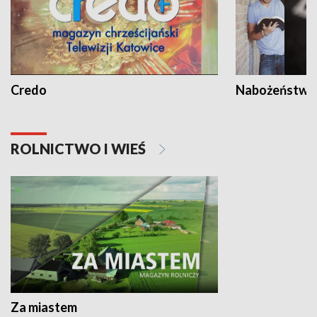
Credo
Nabożeństwa 
ROLNICTWO I WIEŚ
Za miastem