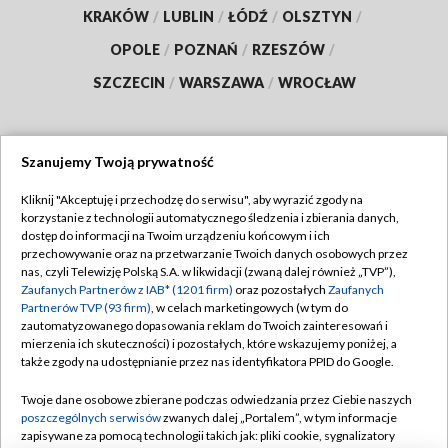
KRAKÓW
/
LUBLIN
/
ŁÓDŹ
/
OLSZTYN
/
OPOLE
/
POZNAŃ
/
RZESZÓW
/
SZCZECIN
/
WARSZAWA
/
WROCŁAW
Szanujemy Twoją prywatność
Dołącz do nas:
Kliknij "Akceptuję i przechodzę do serwisu", aby wyrazić zgody na
korzystanie z technologii automatycznego śledzenia i zbierania danych,
TVP
dostęp do informacji na Twoim urządzeniu końcowym i ich
Abonament TVP
przechowywanie oraz na przetwarzanie Twoich danych osobowych przez
Regulamin TVP
nas, czyli Telewizję Polską S.A. w likwidacji (zwaną dalej również „TVP”),
Emisja w TVP
Polityka prywatności
Zaufanych Partnerów z IAB* (1201 firm)
oraz pozostałych
Zaufanych
Partnerów TVP (93 firm)
, w celach marketingowych (w tym do
Centrum informacji TVP
Moje zgody
zautomatyzowanego dopasowania reklam do Twoich zainteresowań i
mierzenia ich skuteczności) i pozostałych, które wskazujemy poniżej, a
Naziemna Telewizja Cyfrowa
Pomoc
także zgody na udostępnianie przez nas identyfikatora PPID do Google.
Sklep TVP
Biuro reklamy
Twoje dane osobowe zbierane podczas odwiedzania przez Ciebie naszych
Rada Programowa
Kontakt
poszczególnych serwisów
zwanych dalej „Portalem”, w tym informacje
zapisywane za pomocą technologii takich jak: pliki cookie, sygnalizatory
System NOS