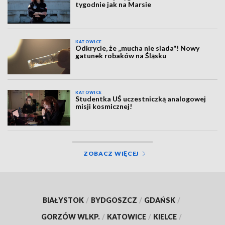
tygodnie jak na Marsie
KATOWICE
Odkrycie, że „mucha nie siada"! Nowy
gatunek robaków na Śląsku
KATOWICE
Studentka UŚ uczestniczką analogowej
misji kosmicznej!
ZOBACZ WIĘCEJ
BIAŁYSTOK
/
BYDGOSZCZ
/
GDAŃSK
/
GORZÓW WLKP.
/
KATOWICE
/
KIELCE
/