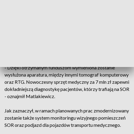
Zdrowia. Modernizacja przeprowadzona zostanie do końca
2024 roku - powiedziała Anna Szafrańska.
Zdaniem zastępcy dyrektora do spraw administracyjno-
technicznych Łukasza Matlakiewicza, „celem inwestycji jest
podniesienie jakości udzielania świadczeń medycznych SOR,
a także skrócenie ścieżki diagnostycznej i leczenia dla
pacjentów będących w stanie zagrożenia życia i zdrowia”.
- Dzięki otrzymanym funduszom wymieniona zostanie
wysłużona aparatura, między innymi tomograf komputerowy
oraz RTG. Nowoczesny sprzęt medyczny za 7 mln zł zapewni
dokładniejszą diagnostykę pacjentów, którzy trafiają na SOR
- oznajmił Matlakiewicz.
Jak zaznaczył, w ramach planowanych prac zmodernizowany
zostanie także system monitoringu wizyjnego pomieszczeń
SOR oraz podjazd dla pojazdów transportu medycznego.