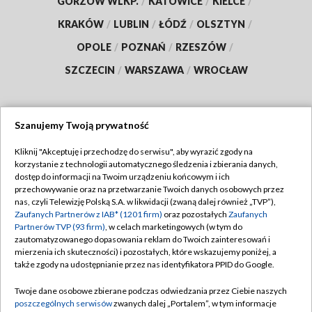
GORZÓW WLKP.
/
KATOWICE
/
KIELCE
/
KRAKÓW
/
LUBLIN
/
ŁÓDŹ
/
OLSZTYN
/
OPOLE
/
POZNAŃ
/
RZESZÓW
/
SZCZECIN
/
WARSZAWA
/
WROCŁAW
Szanujemy Twoją prywatność
Dołącz do nas:
Kliknij "Akceptuję i przechodzę do serwisu", aby wyrazić zgody na
korzystanie z technologii automatycznego śledzenia i zbierania danych,
TVP
dostęp do informacji na Twoim urządzeniu końcowym i ich
Abonament TVP
przechowywanie oraz na przetwarzanie Twoich danych osobowych przez
Regulamin TVP
nas, czyli Telewizję Polską S.A. w likwidacji (zwaną dalej również „TVP”),
Emisja w TVP
Polityka prywatności
Zaufanych Partnerów z IAB* (1201 firm)
oraz pozostałych
Zaufanych
Partnerów TVP (93 firm)
, w celach marketingowych (w tym do
Centrum informacji TVP
Moje zgody
zautomatyzowanego dopasowania reklam do Twoich zainteresowań i
mierzenia ich skuteczności) i pozostałych, które wskazujemy poniżej, a
Naziemna Telewizja Cyfrowa
Pomoc
także zgody na udostępnianie przez nas identyfikatora PPID do Google.
Sklep TVP
Biuro reklamy
Twoje dane osobowe zbierane podczas odwiedzania przez Ciebie naszych
Rada Programowa
Kontakt
poszczególnych serwisów
zwanych dalej „Portalem”, w tym informacje