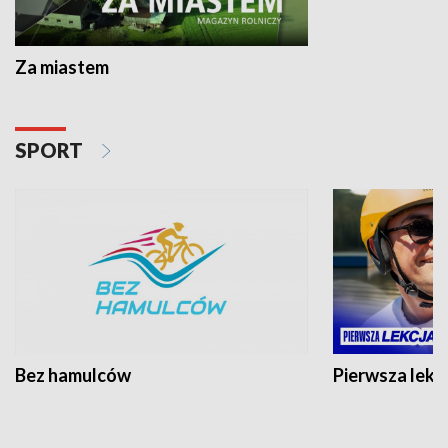
Za miastem
SPORT
Bez hamulców
Pierwsza lekc