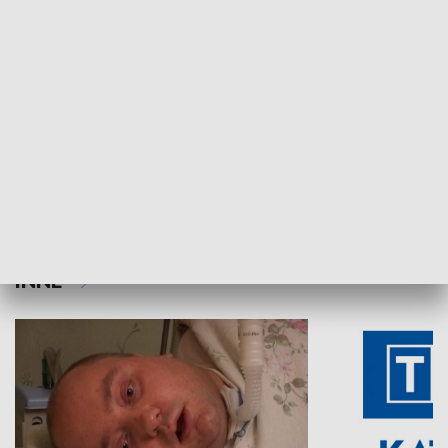
Aktualności sprzed lat
Z historią w tl
INNE