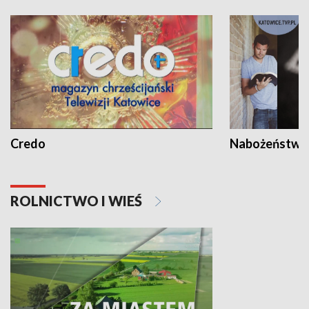
Credo
Nabożeństwa 
ROLNICTWO I WIEŚ