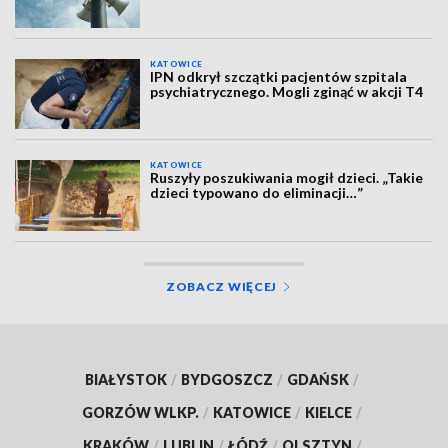
KATOWICE
IPN odkrył szczątki pacjentów szpitala
psychiatrycznego. Mogli zginąć w akcji T4
KATOWICE
Ruszyły poszukiwania mogił dzieci. „Takie
dzieci typowano do eliminacji…”
ZOBACZ WIĘCEJ
BIAŁYSTOK
/
BYDGOSZCZ
/
GDAŃSK
/
GORZÓW WLKP.
/
KATOWICE
/
KIELCE
/
KRAKÓW
/
LUBLIN
/
ŁÓDŹ
/
OLSZTYN
/