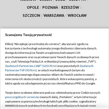
OPOLE
/
POZNAŃ
/
RZESZÓW
/
SZCZECIN
/
WARSZAWA
/
WROCŁAW
Szanujemy Twoją prywatność
Dołącz do nas:
Kliknij "Akceptuję i przechodzę do serwisu", aby wyrazić zgody na
korzystanie z technologii automatycznego śledzenia i zbierania danych,
TVP
dostęp do informacji na Twoim urządzeniu końcowym i ich
Abonament TVP
przechowywanie oraz na przetwarzanie Twoich danych osobowych przez
Regulamin TVP
nas, czyli Telewizję Polską S.A. w likwidacji (zwaną dalej również „TVP”),
Emisja w TVP
Polityka prywatności
Zaufanych Partnerów z IAB* (1201 firm)
oraz pozostałych
Zaufanych
Partnerów TVP (93 firm)
, w celach marketingowych (w tym do
Centrum informacji TVP
Moje zgody
zautomatyzowanego dopasowania reklam do Twoich zainteresowań i
mierzenia ich skuteczności) i pozostałych, które wskazujemy poniżej, a
Naziemna Telewizja Cyfrowa
Pomoc
także zgody na udostępnianie przez nas identyfikatora PPID do Google.
Sklep TVP
Biuro reklamy
Twoje dane osobowe zbierane podczas odwiedzania przez Ciebie naszych
Rada Programowa
Kontakt
poszczególnych serwisów
zwanych dalej „Portalem”, w tym informacje
zapisywane za pomocą technologii takich jak: pliki cookie, sygnalizatory
System NOS
WWW lub innych podobnych technologii umożliwiających świadczenie