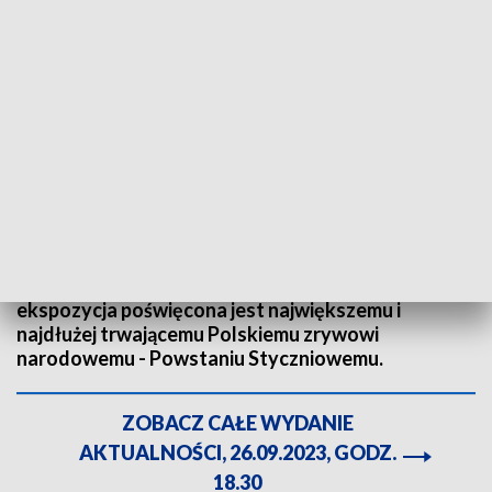
Wystawa multimedialna „Powstali 1863-64” w Muzeum Śląskim
„Powstali 1863-64” to tytuł wystawy, którą można
zobaczyć w Muzeum Śląskim. Multimedialna
ekspozycja poświęcona jest największemu i
najdłużej trwającemu Polskiemu zrywowi
narodowemu - Powstaniu Styczniowemu.
ZOBACZ CAŁE WYDANIE
AKTUALNOŚCI, 26.09.2023, GODZ.
18.30