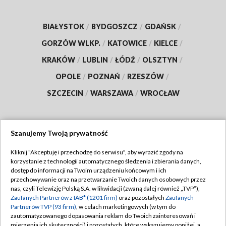
BIAŁYSTOK
/
BYDGOSZCZ
/
GDAŃSK
/
GORZÓW WLKP.
/
KATOWICE
/
KIELCE
/
KRAKÓW
/
LUBLIN
/
ŁÓDŹ
/
OLSZTYN
/
OPOLE
/
POZNAŃ
/
RZESZÓW
/
SZCZECIN
/
WARSZAWA
/
WROCŁAW
Szanujemy Twoją prywatność
Dołącz do nas:
Kliknij "Akceptuję i przechodzę do serwisu", aby wyrazić zgody na
korzystanie z technologii automatycznego śledzenia i zbierania danych,
TVP
dostęp do informacji na Twoim urządzeniu końcowym i ich
Abonament TVP
przechowywanie oraz na przetwarzanie Twoich danych osobowych przez
Regulamin TVP
nas, czyli Telewizję Polską S.A. w likwidacji (zwaną dalej również „TVP”),
Emisja w TVP
Polityka prywatności
Zaufanych Partnerów z IAB* (1201 firm)
oraz pozostałych
Zaufanych
Partnerów TVP (93 firm)
, w celach marketingowych (w tym do
Centrum informacji TVP
Moje zgody
zautomatyzowanego dopasowania reklam do Twoich zainteresowań i
mierzenia ich skuteczności) i pozostałych, które wskazujemy poniżej, a