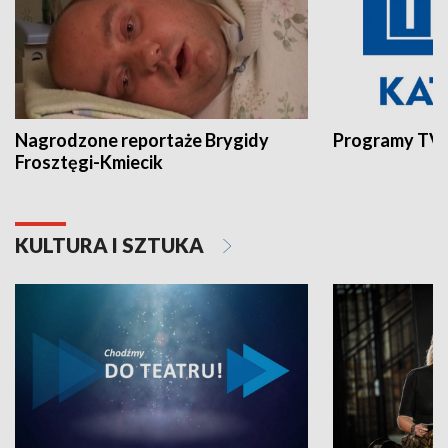
Nagrodzone reportaże Brygidy
Programy TVP
Frosztęgi-Kmiecik
KULTURA I SZTUKA