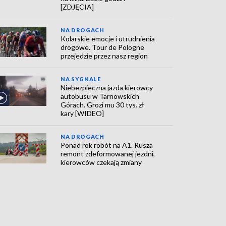
[ZDJĘCIA]
NA DROGACH
Kolarskie emocje i utrudnienia
drogowe. Tour de Pologne
przejedzie przez nasz region
NA SYGNALE
Niebezpieczna jazda kierowcy
autobusu w Tarnowskich
Górach. Grozi mu 30 tys. zł
kary [WIDEO]
NA DROGACH
Ponad rok robót na A1. Rusza
remont zdeformowanej jezdni,
kierowców czekają zmiany