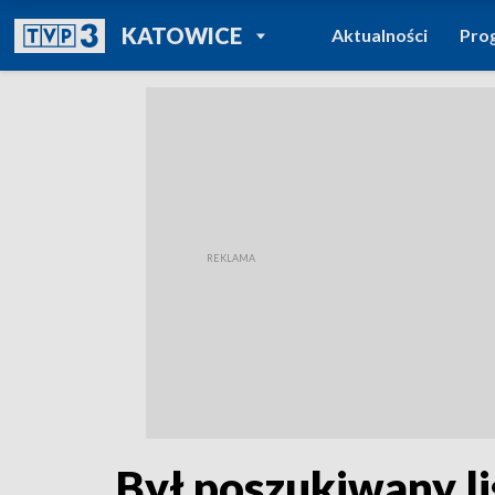
POWRÓT DO
KATOWICE
Aktualności
Pro
TVP REGIONY
Był poszukiwany lis