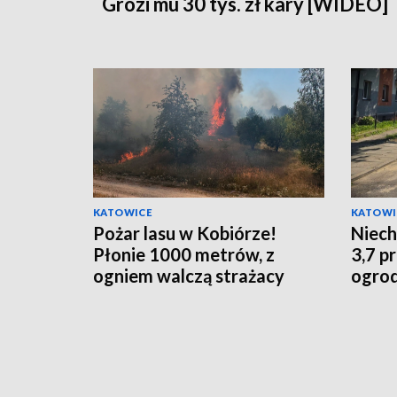
Grozi mu 30 tys. zł kary [WIDEO]
KATOWICE
KATOWI
Pożar lasu w Kobiórze!
Niech
Płonie 1000 metrów, z
3,7 p
ogniem walczą strażacy
ogrod
szlab