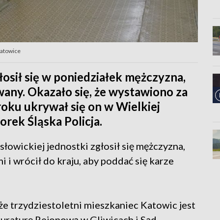
Katowice
sił się w poniedziałek mężczyzna,
iwany. Okazało się, że wystawiono za
roku ukrywał się on w Wielkiej
rek Śląska Policja.
owickiej jednostki zgłosił się mężczyzna,
 i wrócił do kraju, aby poddać się karze
 że trzydziestoletni mieszkaniec Katowic jest
uraturę Rejonową w Gliwicach i Sąd