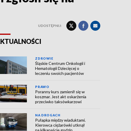
UDOSTĘPNIJ:
KTUALNOŚCI
ZDROWIE
Śląskie Centrum Onkologii i
Hematologii Dziecięcej o
leczeniu swoich pacjentów
PRAWO
Poranny kurs zamienił się w
koszmar. Jest akt oskarżenia
przeciwko taksówkarzowi
NA DROGACH
Pułapka między wiaduktami.
Kierowca ciężarówki utknął
na kilkanaście godzin