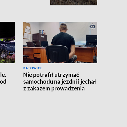
KATOWICE
le.
Nie potrafił utrzymać
 od
samochodu na jezdni i jechał
z zakazem prowadzenia
pojazdów