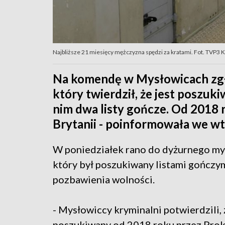
Najbliższe 21 miesięcy mężczyzna spędzi za kratami. Fot. TVP3 
Na komendę w Mysłowicach zgło
który twierdził, że jest poszuk
nim dwa listy gończe. Od 2018 
Brytanii - poinformowała we wto
W poniedziałek rano do dyżurnego mysł
który był poszukiwany listami gończymi
pozbawienia wolności.
- Mysłowiccy kryminalni potwierdzili,
poszukiwany od 2018 roku przez Prok