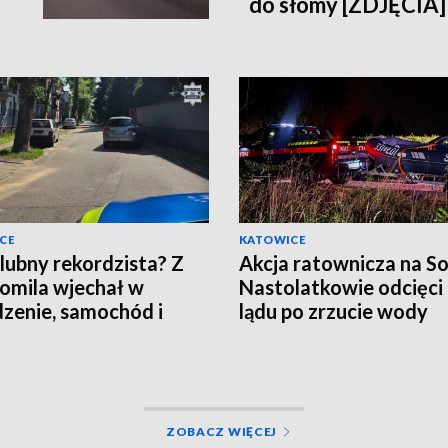
do słomy [ZDJĘCIA]
CE
KATOWICE
lubny rekordzista? Z
Akcja ratownicza na So
romila wjechał w
Nastolatkowie odcięci
zenie, samochód i
lądu po zrzucie wody
an!
ZOBACZ WIĘCEJ