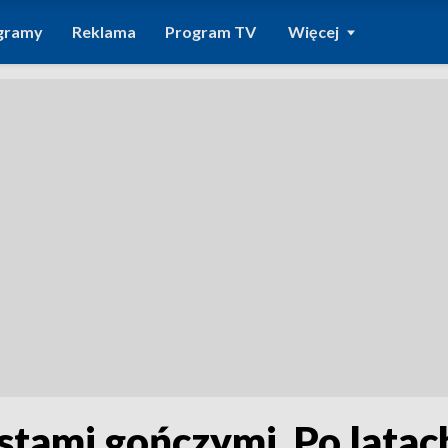
gramy
Reklama
Program TV
Więcej
tami gończymi. Po latach