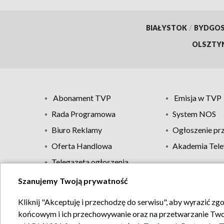
BIAŁYSTOK
/
BYDGO
OLSZTY
Abonament TVP
Emisja w TVP
Rada Programowa
System NOS
Biuro Reklamy
Ogłoszenie pr
Oferta Handlowa
Akademia Tele
Telegazeta ogłoszenia
Szanujemy Twoją prywatność
Regulamin TVP
Kliknij "Akceptuję i przechodzę do serwisu", aby wyrazić zg
końcowym i ich przechowywanie oraz na przetwarzanie Twoich