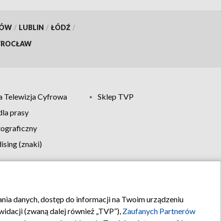
KÓW
/
LUBLIN
/
ŁÓDŹ
/
ROCŁAW
 Telewizja Cyfrowa
Sklep TVP
la prasy
tograficzny
sing (znaki)
klamy
Kontakt
rania danych, dostęp do informacji na Twoim urządzeniu
idacji (zwaną dalej również „TVP”),
Zaufanych Partnerów