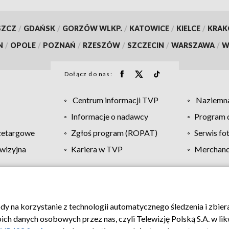
SZCZ
/
GDAŃSK
/
GORZÓW WLKP.
/
KATOWICE
/
KIELCE
/
KRA
N
/
OPOLE
/
POZNAŃ
/
RZESZÓW
/
SZCZECIN
/
WARSZAWA
/
W
Dołącz do nas:
Centrum informacji TVP
Naziemna
Informacje o nadawcy
Program d
zetargowe
Zgłoś program (ROPAT)
Serwis fo
wizyjna
Kariera w TVP
Merchandi
Polityka prywatności
Moje zgody
Pomoc
Biuro re
ody na korzystanie z technologii automatycznego śledzenia i zbie
 danych osobowych przez nas, czyli Telewizję Polską S.A. w likw