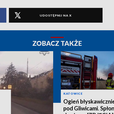
UDOSTĘPNIJ NA X
ZOBACZ TAKŻE
KATOWICE
Ogień błyskawicznie
pod Gliwicami. Spło