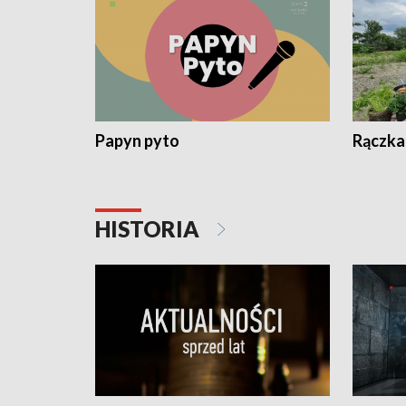
Papyn pyto
Rączka
HISTORIA