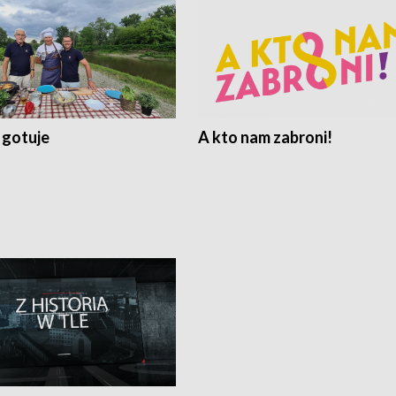
 gotuje
A kto nam zabroni!