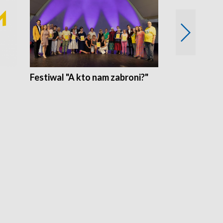
Festiwal "A kto nam zabroni?"
Mikrokosmo