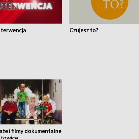
nterwencja
Czujesz to?
aże i filmy dokumentalne
towice