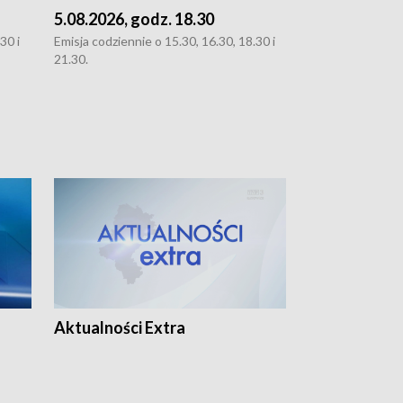
5.08.2026, godz. 18.30
4.08.2026, g
30 i
Emisja codziennie o 15.30, 16.30, 18.30 i
Emisja codziennie
21.30.
21.30.
Aktualności Extra