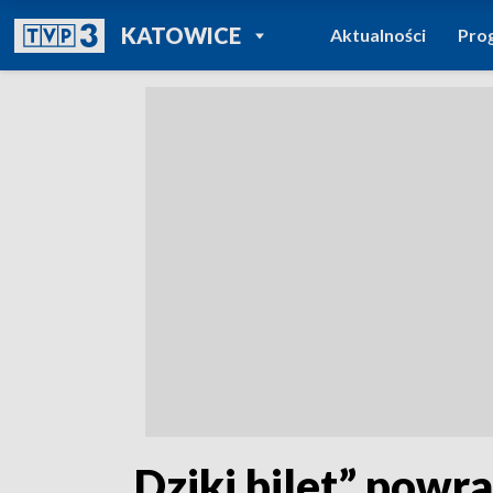
POWRÓT DO
KATOWICE
Aktualności
Pro
TVP REGIONY
„Dziki bilet” pow