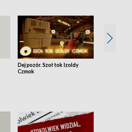
Dej pozór. Szoł tok Izoldy
Dzień z blisk
Czmok