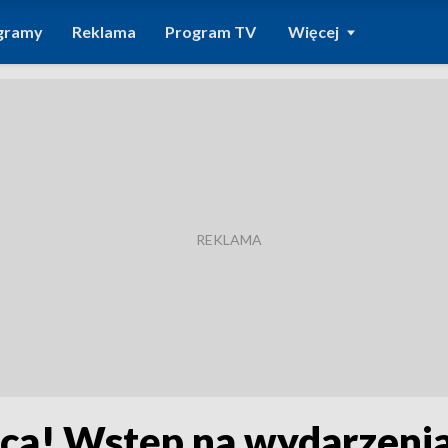
gramy
Reklama
Program TV
Więcej
raca! Wstęp na wydarzen