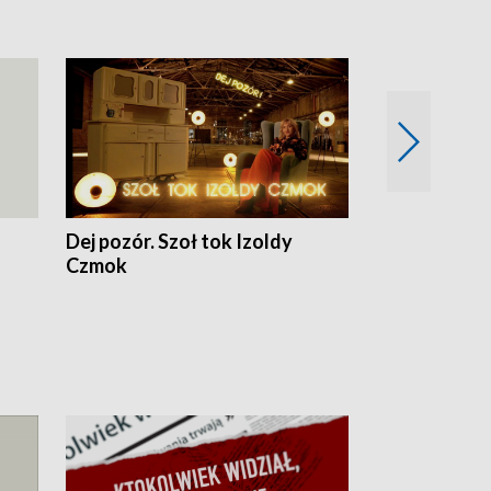
Dej pozór. Szoł tok Izoldy
Dzień z blisk
Czmok