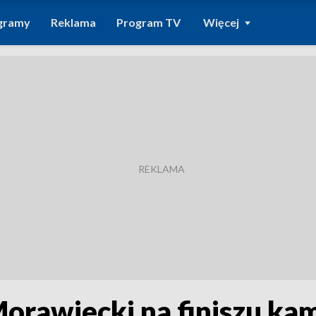
gramy
Reklama
Program TV
Więcej
rawiecki na finiszu kam