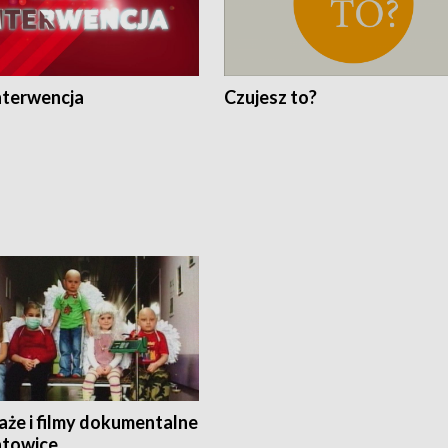
nterwencja
Czujesz to?
aże i filmy dokumentalne
towice