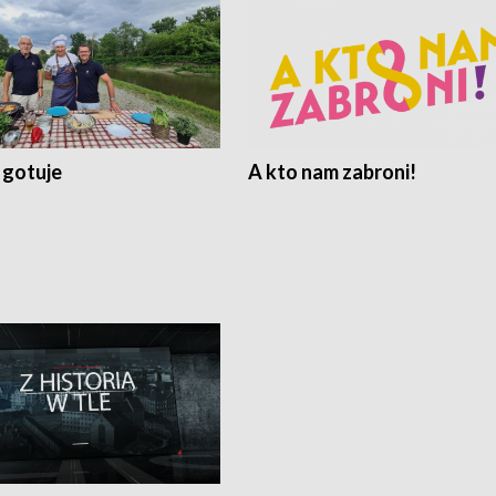
 gotuje
A kto nam zabroni!