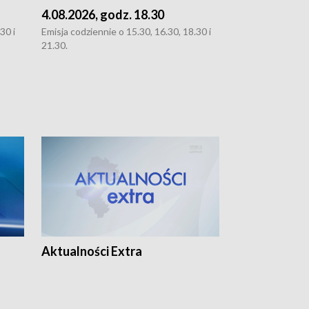
4.08.2026, godz. 18.30
3.08.2026, g
30 i
Emisja codziennie o 15.30, 16.30, 18.30 i
Emisja codziennie
21.30.
oraz 21.30
Aktualności Extra