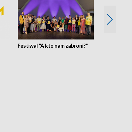
Festiwal "A kto nam zabroni?"
Mikrokosmo