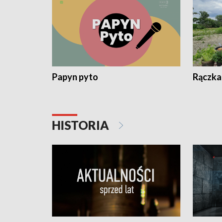
Papyn pyto
Rączka
HISTORIA