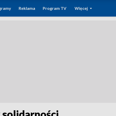
gramy
Reklama
Program TV
Więcej
 solidarności