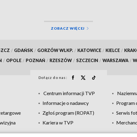
ZOBACZ WIĘCEJ
SZCZ
/
GDAŃSK
/
GORZÓW WLKP.
/
KATOWICE
/
KIELCE
/
KRA
N
/
OPOLE
/
POZNAŃ
/
RZESZÓW
/
SZCZECIN
/
WARSZAWA
/
W
Dołącz do nas:
Centrum informacji TVP
Naziemna
Informacje o nadawcy
Program d
zetargowe
Zgłoś program (ROPAT)
Serwis fo
wizyjna
Kariera w TVP
Merchandi