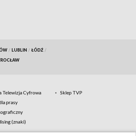
KÓW
/
LUBLIN
/
ŁÓDŹ
/
ROCŁAW
 Telewizja Cyfrowa
Sklep TVP
la prasy
tograficzny
sing (znaki)