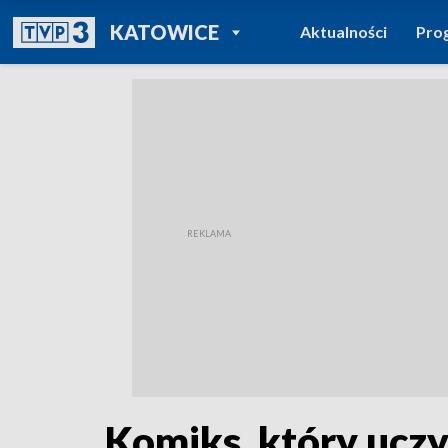
POWRÓT DO
KATOWICE
Aktualności
Pro
TVP REGIONY
Komiks, który uczy