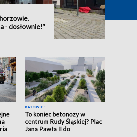
Chorzowie.
a - dosłownie!"
KATOWICE
ejne
To koniec betonozy w
ma
centrum Rudy Śląskiej? Plac
ria
Jana Pawła II do
przebudowy!