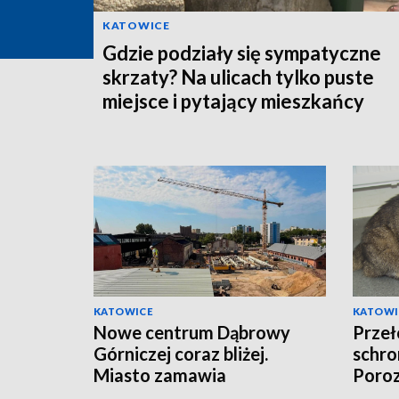
KATOWICE
Gdzie podziały się sympatyczne
skrzaty? Na ulicach tylko puste
miejsce i pytający mieszkańcy
KATOWICE
KATOWI
Nowe centrum Dąbrowy
Przeł
Górniczej coraz bliżej.
schro
Miasto zamawia
Poroz
wyposażenie
funda