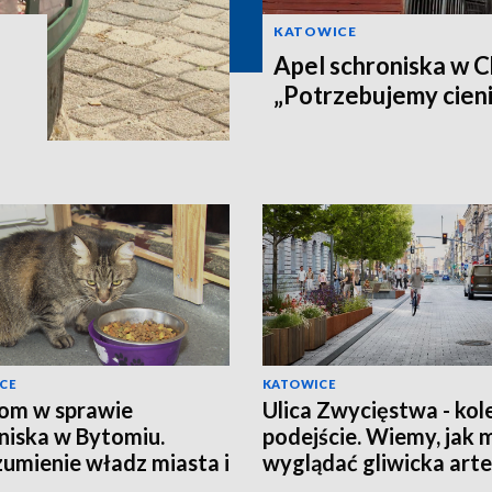
KATOWICE
Apel schroniska w 
„Potrzebujemy cieni
CE
KATOWICE
om w sprawie
Ulica Zwycięstwa - kol
niska w Bytomiu.
podejście. Wiemy, jak 
umienie władz miasta i
wyglądać gliwicka arte
cji