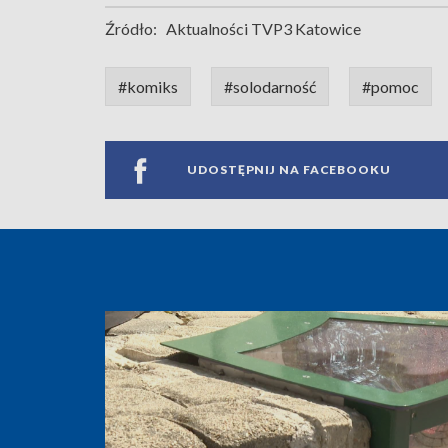
Źródło:
Aktualności TVP3 Katowice
#komiks
#solodarność
#pomoc
UDOSTĘPNIJ NA FACEBOOKU