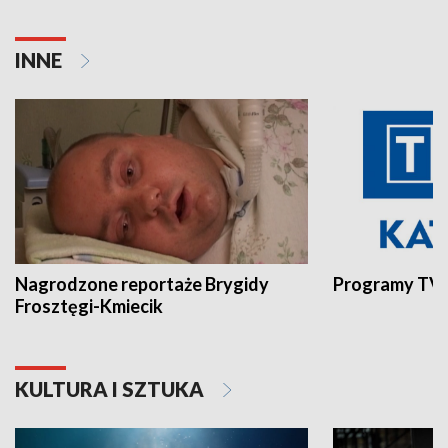
INNE
Nagrodzone reportaże Brygidy
Programy TVP
Frosztęgi-Kmiecik
KULTURA I SZTUKA