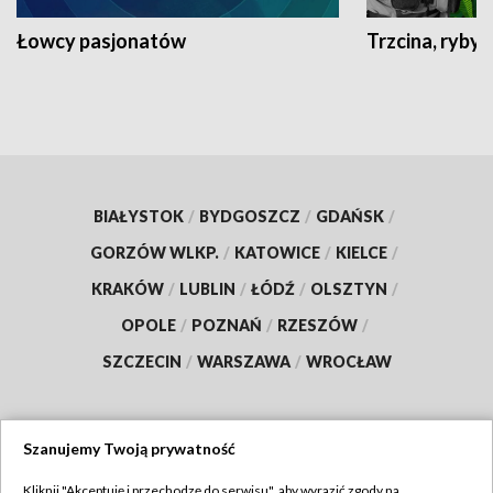
Łowcy pasjonatów
Trzcina, ryby 
BIAŁYSTOK
/
BYDGOSZCZ
/
GDAŃSK
/
GORZÓW WLKP.
/
KATOWICE
/
KIELCE
/
KRAKÓW
/
LUBLIN
/
ŁÓDŹ
/
OLSZTYN
/
OPOLE
/
POZNAŃ
/
RZESZÓW
/
SZCZECIN
/
WARSZAWA
/
WROCŁAW
Szanujemy Twoją prywatność
Dołącz do nas:
Kliknij "Akceptuję i przechodzę do serwisu", aby wyrazić zgody na