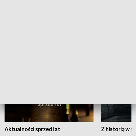
Papyn pyto
Rączka gotuje
HISTORIA
Aktualności sprzed lat
Z historią w tl