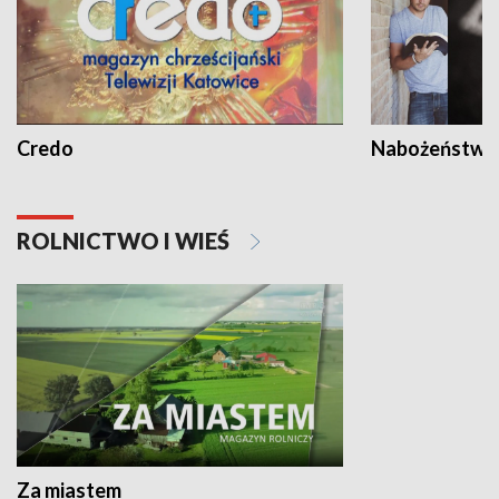
Credo
Nabożeństwa 
ROLNICTWO I WIEŚ
Za miastem