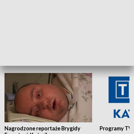
Aktualności sprzed lat
Z historią w tl
INNE
Nagrodzone reportaże Brygidy
Programy TVP