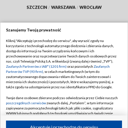
SZCZECIN
/
WARSZAWA
/
WROCŁAW
Szanujemy Twoją prywatność
Dołącz do nas:
Kliknij "Akceptuję i przechodzę do serwisu", aby wyrazić zgody na
korzystanie z technologii automatycznego śledzenia i zbierania danych,
TVP
dostęp do informacji na Twoim urządzeniu końcowym i ich
Abonament TVP
przechowywanie oraz na przetwarzanie Twoich danych osobowych przez
Regulamin TVP
nas, czyli Telewizję Polską S.A. w likwidacji (zwaną dalej również „TVP”),
Emisja w TVP
Polityka prywatności
Zaufanych Partnerów z IAB* (1201 firm)
oraz pozostałych
Zaufanych
Partnerów TVP (93 firm)
, w celach marketingowych (w tym do
Centrum informacji TVP
Moje zgody
zautomatyzowanego dopasowania reklam do Twoich zainteresowań i
mierzenia ich skuteczności) i pozostałych, które wskazujemy poniżej, a
Naziemna Telewizja Cyfrowa
Pomoc
także zgody na udostępnianie przez nas identyfikatora PPID do Google.
Sklep TVP
Biuro reklamy
Twoje dane osobowe zbierane podczas odwiedzania przez Ciebie naszych
Rada Programowa
Kontakt
poszczególnych serwisów
zwanych dalej „Portalem”, w tym informacje
zapisywane za pomocą technologii takich jak: pliki cookie, sygnalizatory
System NOS
WWW lub innych podobnych technologii umożliwiających świadczenie
dopasowanych i bezpiecznych usług, personalizację treści oraz reklam,
Informacje o nadawcy
Kanały
udostępnianie funkcji mediów społecznościowych oraz analizowanie
Akceptuję i przechodzę do serwisu