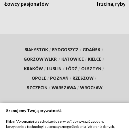
Łowcy pasjonatów
Trzcina, ryby 
BIAŁYSTOK
/
BYDGOSZCZ
/
GDAŃSK
/
GORZÓW WLKP.
/
KATOWICE
/
KIELCE
/
KRAKÓW
/
LUBLIN
/
ŁÓDŹ
/
OLSZTYN
/
OPOLE
/
POZNAŃ
/
RZESZÓW
/
SZCZECIN
/
WARSZAWA
/
WROCŁAW
Szanujemy Twoją prywatność
Dołącz do nas:
Kliknij "Akceptuję i przechodzę do serwisu", aby wyrazić zgody na
korzystanie z technologii automatycznego śledzenia i zbierania danych,
TVP