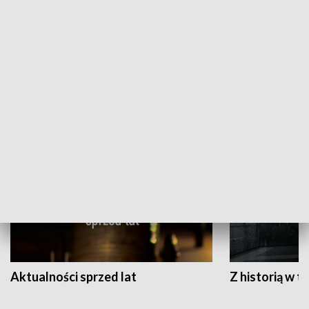
Papyn pyto
Rączka gotuje
HISTORIA
Aktualności sprzed lat
Z historią w tl