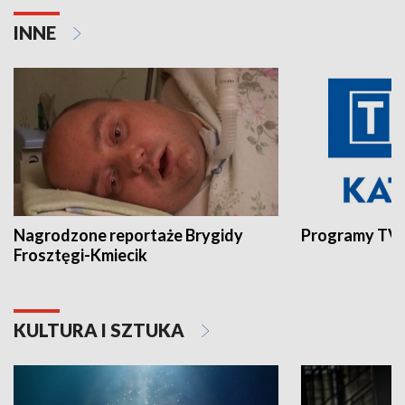
INNE
Nagrodzone reportaże Brygidy
Programy TVP
Frosztęgi-Kmiecik
KULTURA I SZTUKA